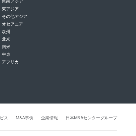
東南アジア
東アジア
その他アジア
オセアニア
欧州
北米
南米
中東
アフリカ
ビス
M&A事例
企業情報
日本M&Aセンターグループ