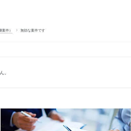
継案件）
無効な案件です
ん。