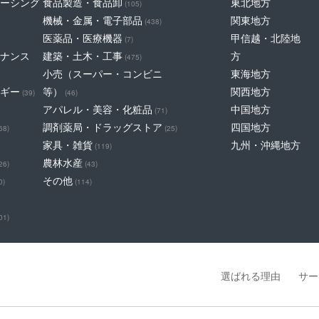
ーシング
食品製造・食品卸
東北地方
(105)
機械・金属・電子部品
関東地方
(438)
医薬品・医療機器
甲信越・北陸地
(7)
ナンス
建築・土木・工事
方
(475)
小売（スーパー・コンビニ
東海地方
ギー
等）
関西地方
(39)
(46)
アパレル・美容・化粧品
中国地方
(71)
調剤薬局・ドラッグストア
四国地方
68)
(25)
家具・雑貨
九州・沖縄地方
(119)
農林水産
26)
(43)
その他
0)
(114)
01)
選ばれる理由
サー