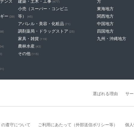
ナンス
建築・土木・工事
方
(477)
小売（スーパー・コンビニ
東海地方
ギー
等）
関西地方
(39)
(45)
アパレル・美容・化粧品
中国地方
(71)
調剤薬局・ドラッグストア
四国地方
68)
(25)
家具・雑貨
九州・沖縄地方
(119)
農林水産
24)
(43)
その他
0)
(115)
01)
選ばれる理由
サー
」の遵守について
ご利用にあたって（外部送信ポリシー等）
個人