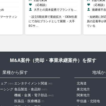
（応相談）
（応相談
ため
大手との資本提携でブランドを…
後継者不
Bマーケティン
・設立5期未満で業績拡大 ・OEM生産
・短納期に対応
にて自社ブランドとして展開 ・大手
員の定着率が
ECサ…
ている
M&A案件（売却・事業承継案件）を探す
業種から探す
地域か
ウェア
エンタテイメント関連
北海道
(184)
(40)
ーシング
食品製造・食品卸
東北地方
(107)
機械・金属・電子部品
関東地方
(442)
医薬品・医療機器
甲信越・北陸地
(7)