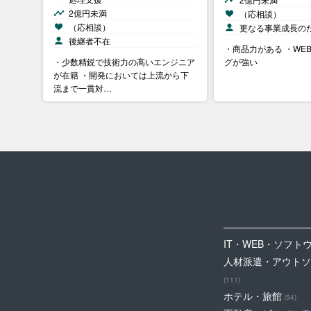
2億円未満
（応相談）
（応相談）
更なる事業成長の
後継者不在
・商品力がある ・WE
・少数精鋭で技術力の高いエンジニア
グが強い
が在籍 ・開発においては上流から下
流まで一貫対…
IT・WEB・ソフト
人材派遣・アウトソ
(111)
ホテル・旅館
(54)