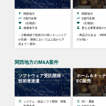
関西地方
関西地方
2億円未満
2億円未満
（応相談）
（応相談）
後継者不在
更なる事業成長の
・少数精鋭で技術力の高いエンジニア
・商品力がある ・WE
が在籍 ・開発においては上流から下
グが強い
流まで一貫対…
関西地方のM&A案件
ソフトウェア受託開発・
ホーム＆キッ
技術者派遣
EC販売
システム・組込ソフト開発・情報
EC・通販
処理支援
2億円未満