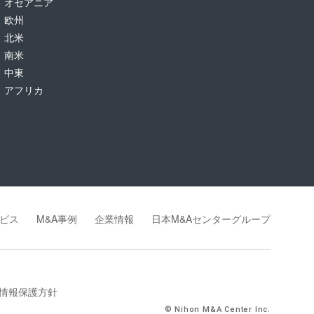
オセアニア
欧州
北米
南米
中東
アフリカ
ビス
M&A事例
企業情報
日本M&Aセンターグループ
情報保護方針
© Nihon M&A Center Inc.