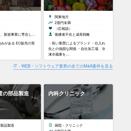
関東地方
2億円未満
）
（応相談）
在、新規事業に専念し…
後継者不在と成長戦略
みがある EC販売の実
・長い業歴によるブランド ・仕入れ
先との強固な関係 ・自社加工場、冷
凍冷蔵庫を…
IT・WEB・ソフトウェア業界の全てのM&A案件を見る
置の部品製造
内科クリニック
属製品製造
病院・クリニック
2億円未満