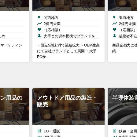
関西地方
東海地方
2億円未満
2億円未満
（応相談）
（応相談
ため
大手との資本提携でブランドを…
後継者不
Bマーケティン
・設立5期未満で業績拡大 ・OEM生産
商品企画力に強
にて自社ブランドとして展開 ・大手
績
ECサ…
チン用品の
アウトドア用品の製造・
半導体装
販売
EC・通販
鉄鋼・金
2億円未満
2億円未満