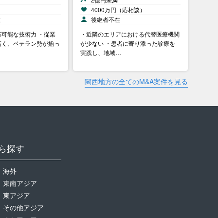
）
4000万円（応相談）
在
後継者不在
可能な技術力 ・従業
・近隣のエリアにおける代替医療機関
高く、ベテラン勢が揃っ
が少ない ・患者に寄り添った診療を
実践し、地域…
関西地方の全てのM&A案件を見る
ら探す
海外
東南アジア
東アジア
その他アジア