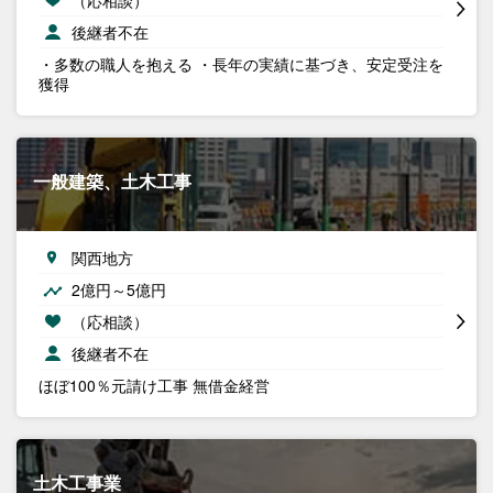
後継者不在
・多数の職人を抱える ・長年の実績に基づき、安定受注を
獲得
一般建築、土木工事
関西地方
2億円～5億円
（応相談）
後継者不在
ほぼ100％元請け工事 無借金経営
土木工事業