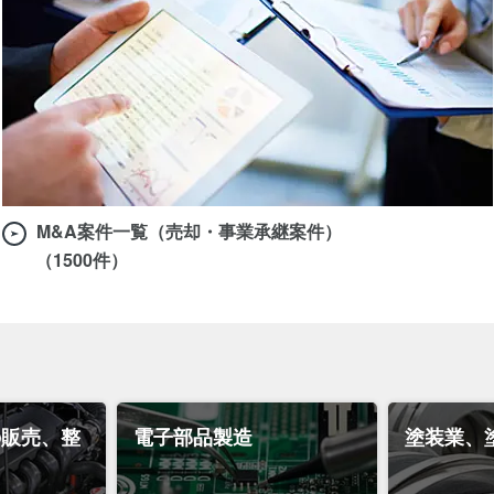
M&A案件一覧（売却・事業承継案件）
（1500件）
の販売、整
電子部品製造
塗装業、