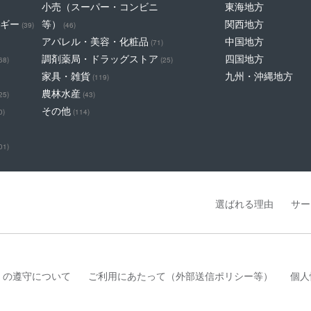
小売（スーパー・コンビニ
東海地方
ギー
等）
関西地方
(39)
(46)
アパレル・美容・化粧品
中国地方
(71)
調剤薬局・ドラッグストア
四国地方
68)
(25)
家具・雑貨
九州・沖縄地方
(119)
農林水産
25)
(43)
その他
0)
(114)
01)
選ばれる理由
サー
」の遵守について
ご利用にあたって（外部送信ポリシー等）
個人
は