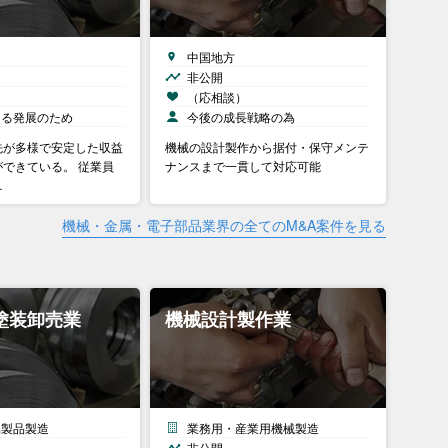
中国地方
非公開
）
（応相談）
なる発展のため
今後の成長戦略の為
先が多様で安定した収益
機械の設計製作から据付・保守メンテ
できている。 従業員
ナンスまで一貫して対応可能
…
機械・金属・電子部品業界の全てのM&A案件を見る
塗装卸売業
機械設計製作業
属製品製造
業務用・産業用機械製造
非公開