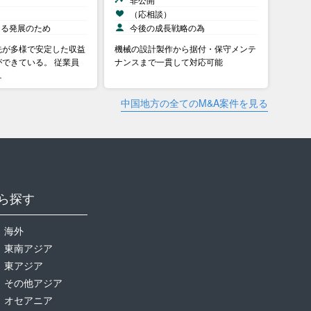
）
（応相談）
なる発展のため
今後の成長戦略の為
先が多様で安定した収益
機械の設計製作から据付・保守メンテ
できている。 従業員
ナンスまで一貫して対応可能
…
中国地方の全てのM&A案件を見る
ら探す
海外
東南アジア
東アジア
その他アジア
オセアニア