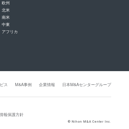
欧州
北米
南米
中東
アフリカ
ビス
M&A事例
企業情報
日本M&Aセンターグループ
情報保護方針
© Nihon M&A Center Inc.