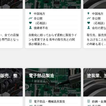
中国地方
中国地方
非公開
非公開
（応相談）
（応相談
後継者不在
会社の更
い、全ての店舗
自動化に頼っておらず柔軟に製造ライ
取引先、販売
う専門店となっ
ンを変更できる 長年の取引先との関
を上げることが
係が構築され…
の年齢も若く
の販売、整
電子部品製造
塗装業、
電子部品・機械器具製造
鉄鋼・金
非公開
非公開