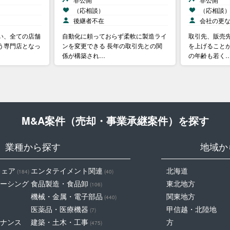
（応相談）
（応相談
後継者不在
会社の更
い、全ての店舗
自動化に頼っておらず柔軟に製造ライ
取引先、販売
う専門店となっ
ンを変更できる 長年の取引先との関
を上げることが
係が構築され…
の年齢も若く
M&A案件（売却・事業承継案件）を探す
業種から探す
地域か
ウェア
エンタテイメント関連
北海道
(184)
(40)
ーシング
食品製造・食品卸
東北地方
(106)
機械・金属・電子部品
関東地方
(440)
医薬品・医療機器
甲信越・北陸地
(7)
ナンス
建築・土木・工事
方
(475)