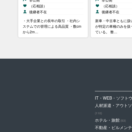
（応相談）
（応相談）
後継者不在
後継者不在
・大手企業との長年の取引 ・社内シ
新車・中古車ともに扱
ステムでの管理による高品質 ・数cm
が特定の車種のみを扱
から2m…
ている。 整…
IT・WEB・ソフト
人材派遣・アウトソ
(110)
ホテル・旅館
(53)
不動産・ビルメンテ