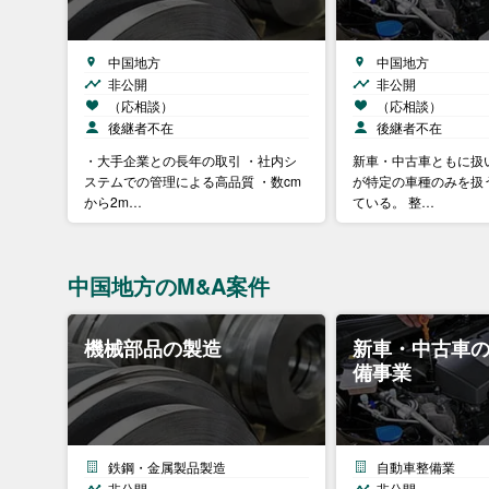
中国地方
中国地方
非公開
非公開
（応相談）
（応相談）
後継者不在
後継者不在
・大手企業との長年の取引 ・社内シ
新車・中古車ともに扱
ステムでの管理による高品質 ・数cm
が特定の車種のみを扱
から2m…
ている。 整…
中国地方のM&A案件
機械部品の製造
新車・中古車
備事業
鉄鋼・金属製品製造
自動車整備業
非公開
非公開