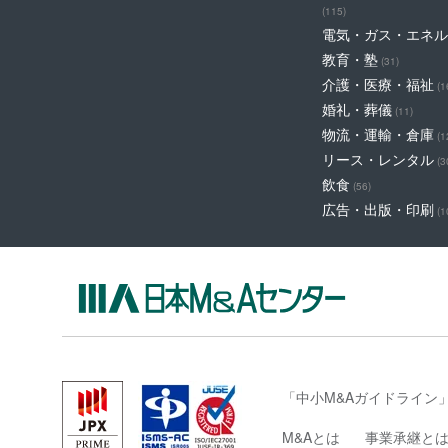
(115)
電気・ガス・エネル
教育・塾
(31)
介護・医療・福祉
(1
婚礼・葬儀
(11)
物流・運輸・倉庫
(1
リース・レンタル
(3
飲食
(56)
広告・出版・印刷
(1
「中小M&Aガイドライン
M&Aとは
事業承継と