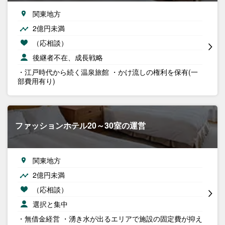
関東地方
2億円未満
（応相談）
後継者不在、成長戦略
・江戸時代から続く温泉旅館 ・かけ流しの権利を保有(一
部費用有り)
ファッションホテル20～30室の運営
関東地方
2億円未満
（応相談）
選択と集中
・無借金経営 ・湧き水が出るエリアで施設の固定費が抑え