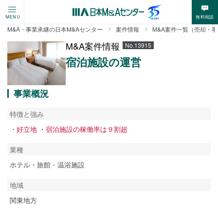
無料相談
MENU
M&A・事業承継の日本M&Aセンター
案件情報
M&A案件一覧（売却・
M&A案件情報
No.13915
宿泊施設の運営
事業概況
特徴と強み
・好立地 ・宿泊施設の稼働率は９割超
業種
ホテル・旅館・温浴施設
地域
関東地方