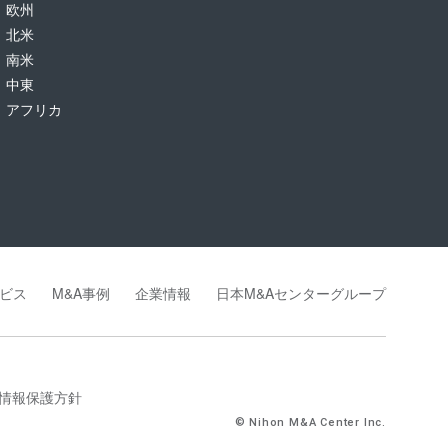
欧州
北米
南米
中東
アフリカ
ビス
M&A事例
企業情報
日本M&Aセンターグループ
情報保護方針
© Nihon M&A Center Inc.