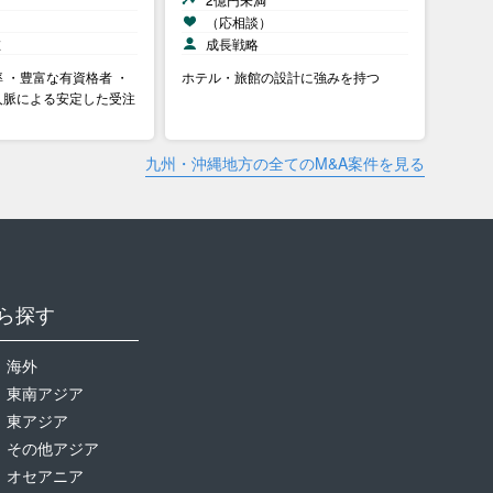
）
（応相談）
在
成長戦略
 ・豊富な有資格者 ・
ホテル・旅館の設計に強みを持つ
人脈による安定した受注
九州・沖縄地方の全てのM&A案件を見る
ら探す
海外
東南アジア
東アジア
その他アジア
オセアニア