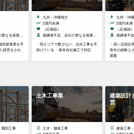
九州・沖縄地方
九州・沖
2億円未満
2億円未満
（応相談）
（応相談
の更なる発展…
後継者不足、会社の更なる発展…
後継者不
磁気探査業を手
・同エリアで数少ない、治水工事を手
・高い元請比率
いた経営をされ
掛けている ・基本自社施工で対応
長年の経験と
基盤
土木工事業
建築設計
営
・職別工事
土木・舗装工事
建築工事
2億円未満
2億円未満