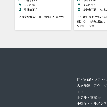
（応相談）
（応相談）
後継者不在
後継者不足、会社
交通安全施設工事に特化した専門性
・今後も需要が伸びる
掛ける ・地域に根付
ており、信頼…
IT・WEB・ソフト
人材派遣・アウトソ
(111)
ホテル・旅館
(54)
不動産・ビルメンテ