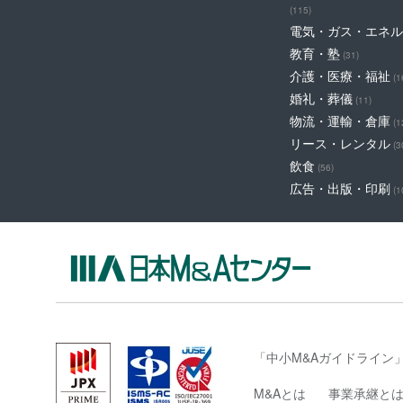
(115)
電気・ガス・エネル
教育・塾
(31)
介護・医療・福祉
(1
婚礼・葬儀
(11)
物流・運輸・倉庫
(1
リース・レンタル
(3
飲食
(56)
広告・出版・印刷
(1
「中小M&Aガイドライン
M&Aとは
事業承継と