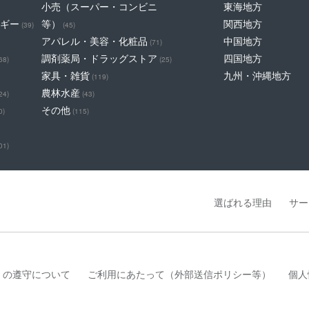
小売（スーパー・コンビニ
東海地方
ギー
等）
関西地方
(39)
(45)
アパレル・美容・化粧品
中国地方
(71)
調剤薬局・ドラッグストア
四国地方
68)
(25)
家具・雑貨
九州・沖縄地方
(119)
農林水産
24)
(43)
その他
0)
(115)
01)
選ばれる理由
サー
」の遵守について
ご利用にあたって（外部送信ポリシー等）
個人
は