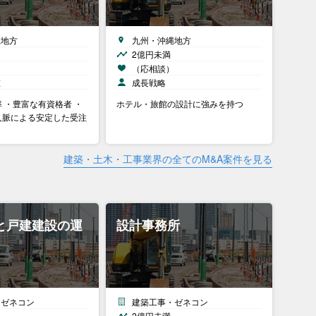
縄地方
九州・沖縄地方
2億円未満
）
（応相談）
在
成長戦略
 ・豊富な有資格者 ・
ホテル・旅館の設計に強みを持つ
人脈による安定した受注
建築・土木・工事業界の全てのM&A案件を見る
と戸建建設の運
設計事務所
・ゼネコン
建築工事・ゼネコン
2億円未満