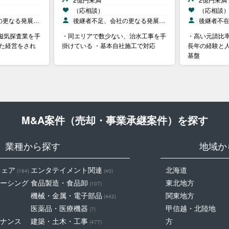
（応相談）
（応相談
の更なる発展…
後継者不足、会社の更なる発展…
後継者不
磁気探査業を手
・同エリアで数少ない、治水工事を手
・高い元請比率
いた経営をされ
掛けている ・基本自社施工で対応
長年の経験と
基盤
M&A案件（売却・事業承継案件）を探す
業種から探す
地域か
ウェア
エンタテイメント関連
北海道
(184)
(40)
ーシング
食品製造・食品卸
東北地方
(107)
機械・金属・電子部品
関東地方
(442)
医薬品・医療機器
甲信越・北陸地
(7)
ナンス
建築・土木・工事
方
(477)