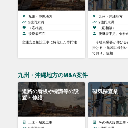
九州・沖縄地方
九州・沖縄地方
2億円未満
2億円未満
（応相談）
（応相談）
後継者不在
後継者不足、会社
交通安全施設工事に特化した専門性
・今後も需要が伸びる
掛ける ・地域に根付
ており、信頼…
九州・沖縄地方のM&A案件
道路の看板や標識等の設
磁気探査業
置・修繕
土木・舗装工事
その他の設備工事
2億円未満
2億円未満