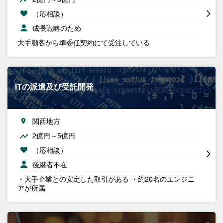
（応相談）
成長戦略のため
大手顧客から準委任契約にて受注している
ITの派遣及び受託開発
関西地方
2億円～5億円
（応相談）
後継者不在
・大手企業との安定した取引がある ・約20名のエンジニ
アが所属