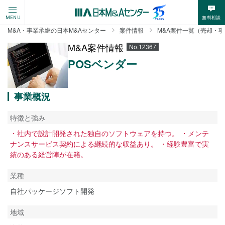
無料相談
MENU
M&A・事業承継の日本M&Aセンター
案件情報
M&A案件一覧（売却・
M&A案件情報
No.12367
POSベンダー
事業概況
特徴と強み
・社内で設計開発された独自のソフトウェアを持つ。 ・メンテ
ナンスサービス契約による継続的な収益あり。 ・経験豊富で実
績のある経営陣が在籍。
業種
自社パッケージソフト開発
地域