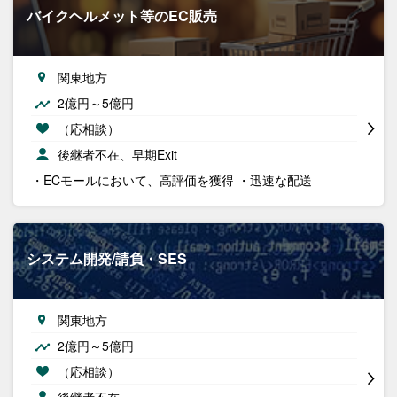
バイクヘルメット等のEC販売
関東地方
2億円～5億円
（応相談）
後継者不在、早期Exit
・ECモールにおいて、高評価を獲得 ・迅速な配送
システム開発/請負・SES
関東地方
2億円～5億円
（応相談）