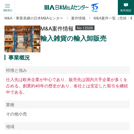
無料相談
MENU
M&A・事業承継の日本M&Aセンター
案件情報
M&A案件一覧（売却・
M&A案件情報
No.12026
輸入雑貨の輸入卸販売
事業概況
特徴と強み
仕入先は欧米企業が中心であり、販売先は国内大手企業が多くを
占める。創業約40年の歴史があり、各社とは安定した取引を継続
中である。
業種
その他小売
地域