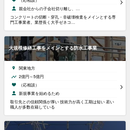
親会社からの子会社切り離し、…
コンクリートの切断・穿孔・非破壊検査をメインとする専
門工事業者。業歴長く大手ゼネコ…
大規模修繕工事をメインとする防水工事業
関東地方
2億円～5億円
（応相談）
新規事業を始めるため
取引先との信頼関係が厚い 技術力が高く工期は短い 若い
職人が多数在籍している