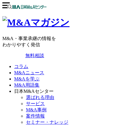
M&A・事業承継の情報を
わかりやすく発信
無料相談
コラム
M&Aニュース
M&Aを学ぶ
M&A用語集
日本M&Aセンター
選ばれる理由
サービス
M&A事例
案件情報
セミナー・ナレッジ