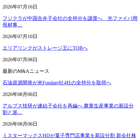
2026年07月16日
フジクラが中国合弁子会社の全持分を譲渡へ 光ファイバ用
母材事…
2026年07月10日
エリアリンクがストレージ王にTOBへ
2026年07月08日
最新のM&Aニュース
石油資源開発が米Fundare社4社の全持分を取得へ
2026年08月06日
アルプス技研が連結子会社を再編へ 農業生産事業の新設分
割と派…
2026年08月06日
ミスターマックスHDが菓子専門店事業を新設分割 新会社株