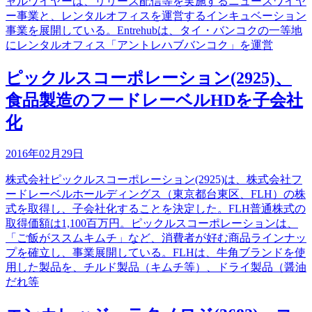
ャルワイヤーは、リリース配信等を実施するニュースワイヤ
ー事業と、レンタルオフィスを運営するインキュベーション
事業を展開している。Entrehubは、タイ・バンコクの一等地
にレンタルオフィス「アントレハブバンコク」を運営
ピックルスコーポレーション(2925)、
食品製造のフードレーベルHDを子会社
化
2016年02月29日
株式会社ピックルスコーポレーション(2925)は、株式会社フ
ードレーベルホールディングス（東京都台東区、FLH）の株
式を取得し、子会社化することを決定した。FLH普通株式の
取得価額は1,100百万円。ピックルスコーポレーションは、
「ご飯がススムキムチ」など、消費者が好む商品ラインナッ
プを確立し、事業展開している。FLHは、牛角ブランドを使
用した製品を、チルド製品（キムチ等）、ドライ製品（醤油
だれ等