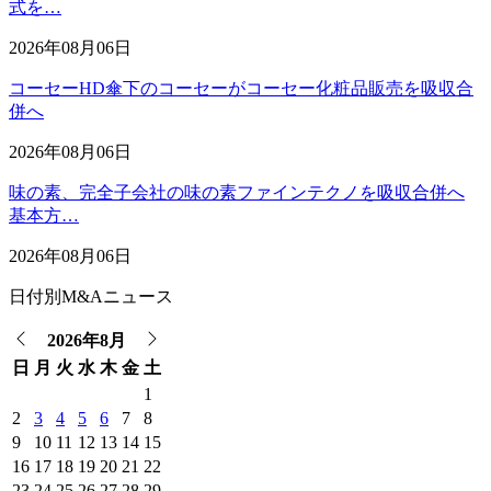
式を…
2026年08月06日
コーセーHD傘下のコーセーがコーセー化粧品販売を吸収合
併へ
2026年08月06日
味の素、完全子会社の味の素ファインテクノを吸収合併へ
基本方…
2026年08月06日
日付別M&Aニュース
2026年8月
日
月
火
水
木
金
土
1
2
3
4
5
6
7
8
9
10
11
12
13
14
15
16
17
18
19
20
21
22
23
24
25
26
27
28
29