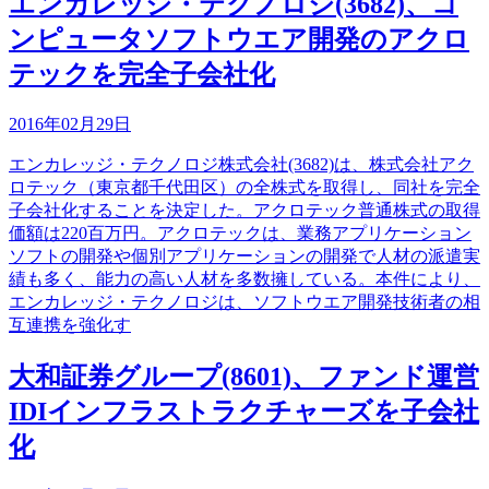
エンカレッジ・テクノロジ(3682)、コ
ンピュータソフトウエア開発のアクロ
テックを完全子会社化
2016年02月29日
エンカレッジ・テクノロジ株式会社(3682)は、株式会社アク
ロテック（東京都千代田区）の全株式を取得し、同社を完全
子会社化することを決定した。アクロテック普通株式の取得
価額は220百万円。アクロテックは、業務アプリケーション
ソフトの開発や個別アプリケーションの開発で人材の派遣実
績も多く、能力の高い人材を多数擁している。本件により、
エンカレッジ・テクノロジは、ソフトウエア開発技術者の相
互連携を強化す
大和証券グループ(8601)、ファンド運営
IDIインフラストラクチャーズを子会社
化