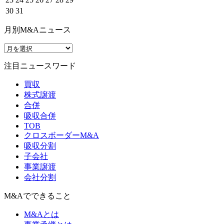
30
31
月別M&Aニュース
注目ニュースワード
買収
株式譲渡
合併
吸収合併
TOB
クロスボーダーM&A
吸収分割
子会社
事業譲渡
会社分割
M&Aでできること
M&Aとは