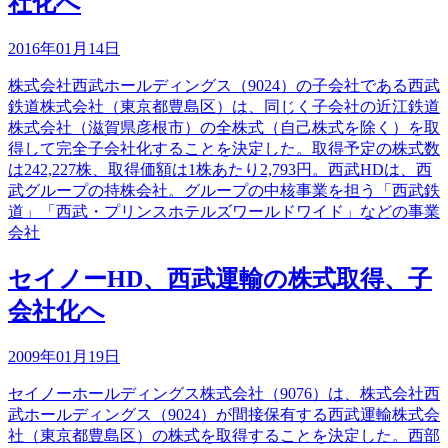
社化へ
2016年01月14日
株式会社西武ホールディングス（9024）の子会社である西武
鉄道株式会社（東京都豊島区）は、同じく子会社の近江鉄道
株式会社（滋賀県彦根市）の全株式（自己株式を除く）を取
得して完全子会社化することを決定した。取得予定の株式数
は242,227株、取得価額は1株あたり2,793円。西武HDは、西
武グループの持株会社。グループの中核事業を担う「西武鉄
道」「西武・プリンスホテルズワールドワイド」などの事業
会社
セイノーHD、西武運輸の株式取得、子
会社化へ
2009年01月19日
セイノーホールディングス株式会社（9076）は、株式会社西
武ホールディングス（9024）が間接保有する西武運輸株式会
社（東京都豊島区）の株式を取得することを決定した。西部