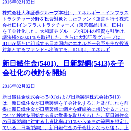
2016年02月02日
株式会社大和証券グループ本社は、エネルギー・インフラス
トラクチャー分野を投資対象としたファンド運営を行う株式
会社IDIインフラストラクチャーズ（東京都品川区、IDI-I）
を子会社化した。大和証券グループがIDI-Iの増資を引受け、
議決権の50.01％を取得した。さらに大和証券グループは、
IDI-Iが新たに組成する日本国内のエネルギー分野を主な投資
対象とするファンドへ出資する。IDI-Iは、エネルギ
新日鐵住金(5401)、日新製鋼(5413)を子
会社化の検討を開始
2016年02月02日
新日鐵住金株式会社(5401)および日新製鋼株式会社(5413)
は、新日鐵住金が日新製鋼を子会社化すること及びこれを前
提に新日鐵住金が日新製鋼に鋼片を継続的に供給することに
ついて検討を開始する旨の覚書を取り交わした。新日鐵住金
の日新製鋼に対する出資比率は51％から66％の範囲を想定し
ている。日新製鋼は、新日鐵住金の子会社となった後も、上