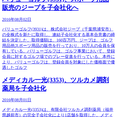
販売のジープを子会社化へ
2016年08月02日
バリューゴルフ(3931)は、株式会社ジープ（千葉県浦安市）
の全株式を新たに取得し、連結子会社化する基本合意書の締
結を決定した。取得価額は、160百万円。ジープは、ゴルフ
用品他スポーツ用品の販売を行っており、10万人の会員を保
有している。バリューゴルフは、ゴルフ事業において、登録
会員に対するゴルフ場でのプレー促進を行っている。本件に
より、バリューゴルフは、登録会員を対象にした価格面で優
遇したゴルフ
メディカル一光(3353)、ツルカメ調剤
薬局を子会社化
2016年08月01日
メディカル一光(3353)は、有限会社ツルカメ調剤薬局（福井
県越前市）の完全子会社化により1店舗を取得した。メディ