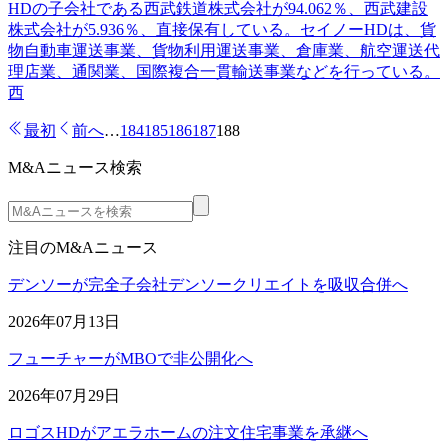
HDの子会社である西武鉄道株式会社が94.062％、西武建設
株式会社が5.936％、直接保有している。セイノーHDは、貨
物自動車運送事業、貨物利用運送事業、倉庫業、航空運送代
理店業、通関業、国際複合一貫輸送事業などを行っている。
西
最初
前へ
…
184
185
186
187
188
M&Aニュース検索
注目のM&Aニュース
デンソーが完全子会社デンソークリエイトを吸収合併へ
2026年07月13日
フューチャーがMBOで非公開化へ
2026年07月29日
ロゴスHDがアエラホームの注文住宅事業を承継へ