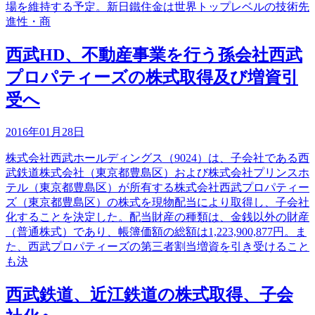
場を維持する予定。新日鐵住金は世界トップレベルの技術先
進性・商
西武HD、不動産事業を行う孫会社西武
プロパティーズの株式取得及び増資引
受へ
2016年01月28日
株式会社西武ホールディングス（9024）は、子会社である西
武鉄道株式会社（東京都豊島区）および株式会社プリンスホ
テル（東京都豊島区）が所有する株式会社西武プロパティー
ズ（東京都豊島区）の株式を現物配当により取得し、子会社
化することを決定した。配当財産の種類は、金銭以外の財産
（普通株式）であり、帳簿価額の総額は1,223,900,877円。ま
た、西武プロパティーズの第三者割当増資を引き受けること
も決
西武鉄道、近江鉄道の株式取得、子会