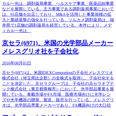
カル一光は、調剤薬局事業、ヘルスケア事業、医薬品卸事業
などを展開している。主力事業である調剤薬局事業において
は、93店舗を出店しており、M&Aを活用した事業規模の拡
大と業績基盤の強化を行っている。ツルカメ調剤薬局は、福
井県で1店舗の調剤薬局を経営している。本件により、メデ
ィカル一光は、
京セラ(6971)、米国の光学部品メーカー
メレスグリオ社を子会社化
2016年08月01日
京セラ(6971)は、米国IDEXCorporationの子会社メレスグリオ
株式会社（埼玉県比企郡）の全株式を取得し、子会社化する
ことを決定した。京セラグループは、子会社の京セラオプテ
ック株式会社（東京都青梅市）において、光学部品事業を展
開している。車載市場やFA市場、医療市場向けに光学レン
ズや光学機器の開発、製造、販売を行っている。メレスグリ
オは、光学部品専業メーカーであり、FA機器向けの大口径