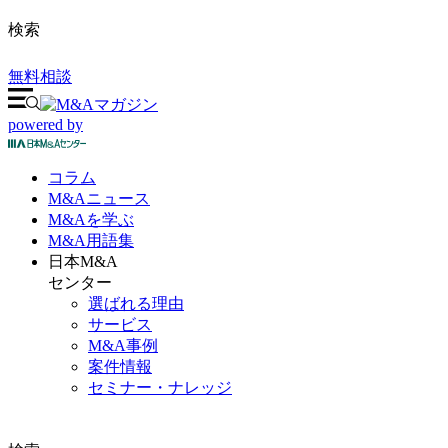
検索
無料相談
powered by
コラム
M&A
ニュース
M&Aを
学ぶ
M&A
用語集
日本M&A
センター
選ばれる理由
サービス
M&A事例
案件情報
セミナー・ナレッジ