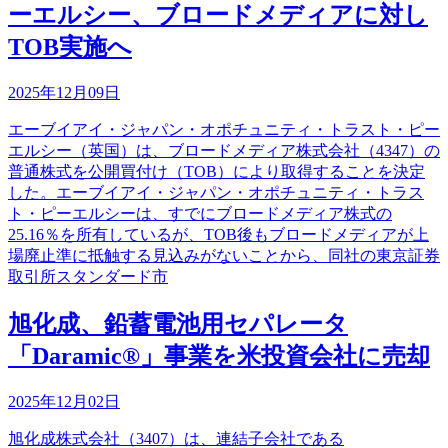
ーエルシー、ブロードメディアに対し
TOB実施へ
2025年12月09日
エーブイアイ・ジャパン・オポチュニティ・トラスト・ピー
エルシー（英国）は、ブロードメディア株式会社（4347）の
普通株式を公開買付け（TOB）により取得することを決定
した。エーブイアイ・ジャパン・オポチュニティ・トラス
ト・ピーエルシーは、すでにブロードメディア株式の
25.16％を所有しているが、TOB後もブロードメディアが上
場廃止準に抵触する見込みがないことから、同社の東京証券
取引所スタンダード市
旭化成、鉛蓄電池用セパレータ
「Daramic®」事業を米投資会社に売却
2025年12月02日
旭化成株式会社（3407）は、連結子会社である