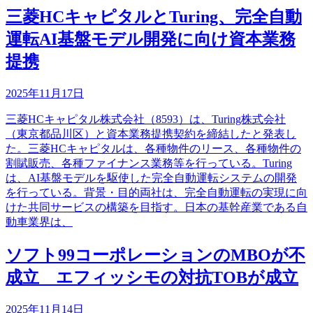
三菱HCキャピタルとTuring、完全自動
運転AI基盤モデル開発に向け資本業務
提携
2025年11月17日
三菱HCキャピタル株式会社（8593）は、Turing株式会社
（東京都品川区）と資本業務提携契約を締結したと発表し
た。三菱HCキャピタルは、各種物件のリース、各種物件の
割賦販売、各種ファイナンス業務等を行っている。Turing
は、AI基盤モデルを駆使した完全自動運転システムの開発
を行っている。背景・目的両社は、完全自動運転の実現に向
けた共同サービスの構築を目指す。日本の基幹産業である自
動車業界は、
ソフト99コーポレーションのMBOが不
成立 エフィッシモの対抗TOBが成立
2025年11月14日