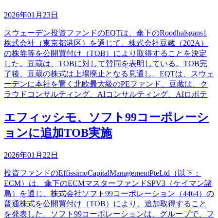
2026年01月23日
スウェーデン投資ファンドのEQTは、傘下のRoodhalsgans1
株式会社（東京都港区）を通じて、株式会社豆蔵（202A）
の株券等を公開買付け（TOB）により取得することを決定
した。豆蔵は、TOBに対して賛同を表明している。TOB完
了後、豆蔵の株式は上場廃止となる見通し。EQTは、スウェ
ーデンに本社を置く北欧最大級のPEファンド。豆蔵は、ク
ラウドコンサルティング、AIコンサルティング、AIロボテ
エフィッシモ、ソフト99コーポレーシ
ョンに追加TOB実施
2026年01月22日
投資ファンドのEffissimoCapitalManagementPteLtd（以下：
ECM）は、傘下のECMマスターファンドSPV3（ケイマン諸
島）を通じ、株式会社ソフト99コーポレーション（4464）の
普通株式を公開買付け（TOB）により、追加取得すること
を発表した。ソフト99コーポレーションは、グループで、フ