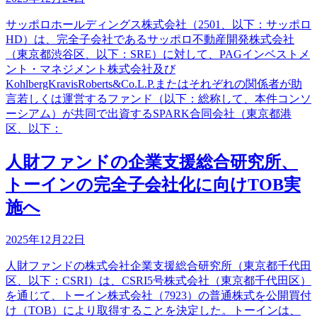
サッポロホールディングス株式会社（2501、以下：サッポロ
HD）は、完全子会社であるサッポロ不動産開発株式会社
（東京都渋谷区、以下：SRE）に対して、PAGインベストメ
ント・マネジメント株式会社及び
KohlbergKravisRoberts&Co.L.P.またはそれぞれの関係者が助
言若しくは運営するファンド（以下：総称して、本件コンソ
ーシアム）が共同で出資するSPARK合同会社（東京都港
区、以下：
人財ファンドの企業支援総合研究所、
トーインの完全子会社化に向けTOB実
施へ
2025年12月22日
人財ファンドの株式会社企業支援総合研究所（東京都千代田
区、以下：CSRI）は、CSRI5号株式会社（東京都千代田区）
を通じて、トーイン株式会社（7923）の普通株式を公開買付
け（TOB）により取得することを決定した。トーインは、