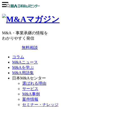
M&A・事業承継の情報を
わかりやすく発信
無料相談
コラム
M&Aニュース
M&Aを学ぶ
M&A用語集
日本M&Aセンター
選ばれる理由
サービス
M&A事例
案件情報
セミナー・ナレッジ