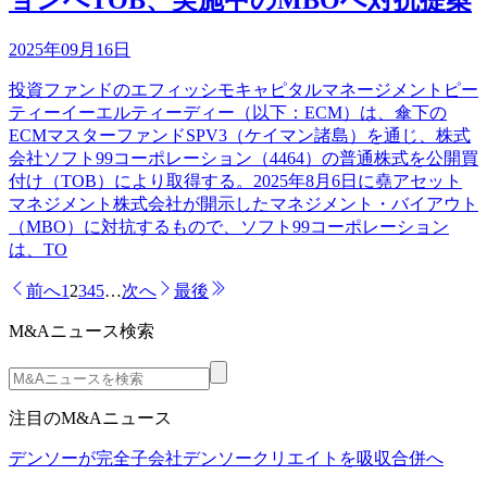
ョンへTOB、実施中のMBOへ対抗提案
2025年09月16日
投資ファンドのエフィッシモキャピタルマネージメントピー
ティーイーエルティーディー（以下：ECM）は、傘下の
ECMマスターファンドSPV3（ケイマン諸島）を通じ、株式
会社ソフト99コーポレーション（4464）の普通株式を公開買
付け（TOB）により取得する。2025年8月6日に堯アセット
マネジメント株式会社が開示したマネジメント・バイアウト
（MBO）に対抗するもので、ソフト99コーポレーション
は、TO
前へ
1
2
3
4
5
…
次へ
最後
M&Aニュース検索
注目のM&Aニュース
デンソーが完全子会社デンソークリエイトを吸収合併へ