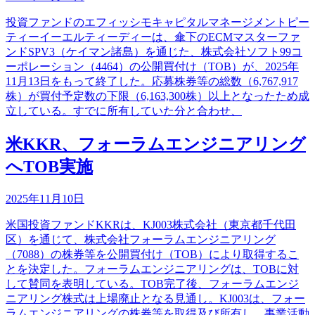
投資ファンドのエフィッシモキャピタルマネージメントピー
ティーイーエルティーディーは、傘下のECMマスターファ
ンドSPV3（ケイマン諸島）を通じた、株式会社ソフト99コ
ーポレーション（4464）の公開買付け（TOB）が、2025年
11月13日をもって終了した。応募株券等の総数（6,767,917
株）が買付予定数の下限（6,163,300株）以上となったため成
立している。すでに所有していた分と合わせ、
米KKR、フォーラムエンジニアリング
へTOB実施
2025年11月10日
米国投資ファンドKKRは、KJ003株式会社（東京都千代田
区）を通じて、株式会社フォーラムエンジニアリング
（7088）の株券等を公開買付け（TOB）により取得するこ
とを決定した。フォーラムエンジニアリングは、TOBに対
して賛同を表明している。TOB完了後、フォーラムエンジ
ニアリング株式は上場廃止となる見通し。KJ003は、フォー
ラムエンジニアリングの株券等を取得及び所有し、事業活動