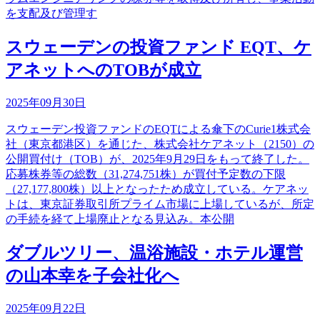
を支配及び管理す
スウェーデンの投資ファンド EQT、ケ
アネットへのTOBが成立
2025年09月30日
スウェーデン投資ファンドのEQTによる傘下のCurie1株式会
社（東京都港区）を通じた、株式会社ケアネット（2150）の
公開買付け（TOB）が、2025年9月29日をもって終了した。
応募株券等の総数（31,274,751株）が買付予定数の下限
（27,177,800株）以上となったため成立している。ケアネッ
トは、東京証券取引所プライム市場に上場しているが、所定
の手続を経て上場廃止となる見込み。本公開
ダブルツリー、温浴施設・ホテル運営
の山本幸を子会社化へ
2025年09月22日