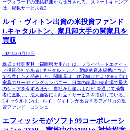
ーフォワードの連結範囲から除外される。スマートキャンプ
は、掲載サービス数3,
ルイ・ヴィトン出資の米投資ファンド
Lキャタルトン、家具卸大手の関家具を
買収
2025年09月17日
株式会社関家具（福岡県大川市）は、プライベートエクイテ
ィ投資会社であるLキャタルトンと、戦略的資本提携につい
て合意したと発表した。関家具は、住宅向けおよび法人向け
家具のリーディングカンパニー。日本の家具卸売市場で最大
のシェアを有するほか、自社26店舗およびECを通じて消費
者に直販し、法人顧客にも商品・サービスを提供している。
Lキャタルトンは、ルイ・ヴィトンが出資するアメリカの投
資ファンド。コンシュ
エフィッシモがソフト99コーポレーシ