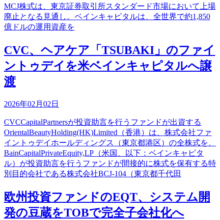
MCJ株式は、東京証券取引所スタンダード市場において上場
廃止となる見通し。ベインキャピタルは、全世界で約1,850
億ドルの運用資産を
CVC、ヘアケア「TSUBAKI」のファイ
ントゥデイを米ベインキャピタルへ譲
渡
2026年02月02日
CVCCapitalPartnersが投資助言を行うファンドが出資する
OrientalBeautyHolding(HK)Limited（香港）は、株式会社ファ
イントゥデイホールディングス（東京都港区）の全株式を、
BainCapitalPrivateEquity,LP（米国、以下：ベインキャピタ
ル）が投資助言を行うファンドが間接的に株式を保有する特
別目的会社である株式会社BCJ-104（東京都千代田
欧州投資ファンドのEQT、システム開
発の豆蔵をTOBで完全子会社化へ