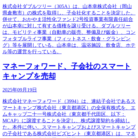
株式会社ダブルツリー（305A）は、山本幸株式会社（岡山
県倉敷市）の株式を取得し、子会社化することを決定した。
併せて、おかやま活性化ファンド2号投資事業有限責任組合
が山本幸に対して有する債権を譲り受ける。ダブルツリー
は、モビリティ事業（自動車の販売、整備及び鈑金）、コン
フォタブルライフ事業（フィットネス・飲食・グランピン
グ）等を展開している。山本幸は、温浴施設、飲食店、ホテ
ル等の運営を行っている。
マネーフォワード、子会社のスマート
キャンプを売却
2025年09月19日
株式会社マネーフォワード（3994）は、連結子会社であるス
マートキャンプ株式会社（東京都港区）の全保有株式を、エ
ムキャップ二十一号株式会社（東京都千代田区、以下：
MCAP）に譲渡することを決定し、株式譲渡契約を締結し
た。本件に伴い、スマートキャンプおよびスマートキャンプ
の子会社である株式会社ビズヒント（東京都港区）は、マネ