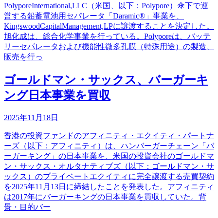
PolyporeInternational,LLC（米国、以下：Polypore）傘下で運
営する鉛蓄電池用セパレータ「Daramic®」事業を、
KingswoodCapitalManagement,LPに譲渡することを決定した。
旭化成は、総合化学事業を行っている。Polyporeは、バッテ
リーセパレータおよび機能性微多孔膜（特殊用途）の製造、
販売を行っ
ゴールドマン・サックス、バーガーキ
ング日本事業を買収
2025年11月18日
香港の投資ファンドのアフィニティ・エクイティ・パートナ
ーズ（以下：アフィニティ）は、ハンバーガーチェーン「バ
ーガーキング」の日本事業を、米国の投資会社のゴールドマ
ン・サックス・オルタナティブズ（以下：ゴールドマン・サ
ックス）のプライベートエクイティに完全譲渡する売買契約
を2025年11月13日に締結したことを発表した。アフィニティ
は2017年にバーガーキングの日本事業を買収していた。背
景・目的バー