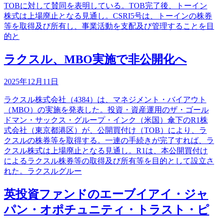
TOBに対して賛同を表明している。TOB完了後、トーイン
株式は上場廃止となる見通し。CSRI5号は、トーインの株券
等を取得及び所有し、事業活動を支配及び管理することを目
的と
ラクスル、MBO実施で非公開化へ
2025年12月11日
ラクスル株式会社（4384）は、マネジメント・バイアウト
（MBO）の実施を発表した。投資・資産運用のザ・ゴール
ドマン・サックス・グループ・インク（米国）傘下のR1株
式会社（東京都港区）が、公開買付け（TOB）により、ラ
クスルの株券等を取得する。一連の手続きが完了すれば、ラ
クスル株式は上場廃止となる見通し。R1は、本公開買付け
によるラクスル株券等の取得及び所有等を目的として設立さ
れた。ラクスルグルー
英投資ファンドのエーブイアイ・ジャ
パン・オポチュニティ・トラスト・ピ