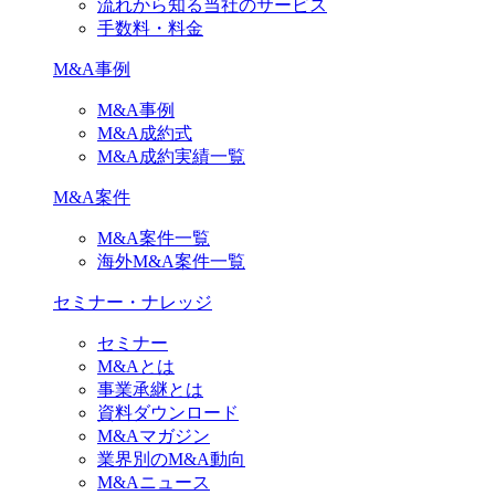
流れから知る当社のサービス
手数料・料金
M&A事例
M&A事例
M&A成約式
M&A成約実績一覧
M&A案件
M&A案件一覧
海外M&A案件一覧
セミナー・ナレッジ
セミナー
M&Aとは
事業承継とは
資料ダウンロード
M&Aマガジン
業界別のM&A動向
M&Aニュース