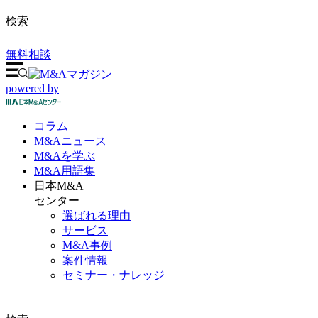
検索
無料相談
powered by
コラム
M&A
ニュース
M&Aを
学ぶ
M&A
用語集
日本M&A
センター
選ばれる理由
サービス
M&A事例
案件情報
セミナー・ナレッジ