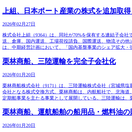
上組、日本ポート産業の株式を追加取得
2026年02月27日
株式会社上組（9364）は、同社が70%を保有する連結子
送、倉庫、国内運送、工場荷役請負、国際運送、物流その他
は、中期経営計画において、「国内基盤事業のシェア拡大・
栗林商船、三陸運輸を完全子会社化
2026年01月20日
栗林商船株式会社（9171）は、三陸運輸株式会社（宮城県
会社となる株式交換方式。栗林商船は、内航船社で、北海道
定期船事業を主たる事業として展開している。三陸運輸は、
栗林商船、運航船舶の船用品・燃料油の
2026年01月20日