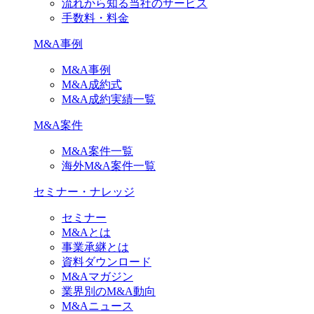
流れから知る当社のサービス
手数料・料金
M&A事例
M&A事例
M&A成約式
M&A成約実績一覧
M&A案件
M&A案件一覧
海外M&A案件一覧
セミナー・ナレッジ
セミナー
M&Aとは
事業承継とは
資料ダウンロード
M&Aマガジン
業界別のM&A動向
M&Aニュース