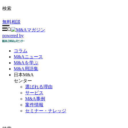
検索
無料相談
powered by
コラム
M&A
ニュース
M&Aを
学ぶ
M&A
用語集
日本M&A
センター
選ばれる理由
サービス
M&A事例
案件情報
セミナー・ナレッジ