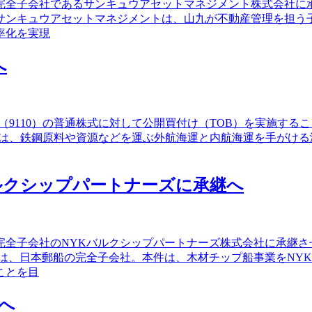
、完全子会社であるサンキュウアセットマネジメント株式会社
サンキュウアセットマネジメントは、山九が不動産管理を担う
率化を実現
へ
社（9110）の普通株式に対して公開買付け（TOB）を実施す
は、鉄鋼原料や資源などを運ぶ外航海運と内航海運を手がける海運
ルクシップパートナーズに承継へ
を完全子会社のNYKバルクシップパートナーズ株式会社に承継
は、日本郵船の完全子会社。本件は、木材チップ船事業をNY
ことを目
へ