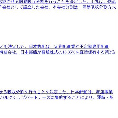
に承継させる簡易吸収分割を行うことを決定した。山九は、物流
子会社として設立した会社。本会社分割は、簡易吸収分割方式
ることを決定した。日本郵船は、定期船事業や不定期専用船事
会社。日本郵船が普通株式の18.35%を直接保有する第2位
させる吸収分割を行うことを決定した。日本郵船は、海運事業
Kバルクシップパートナーズに集約することにより、運航・船