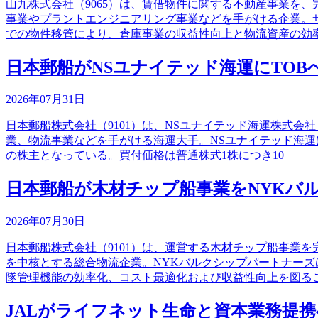
山九株式会社（9065）は、賃借物件に関する不動産事業を
事業やプラントエンジニアリング事業などを手がける企業。
での物件移管により、倉庫事業の収益性向上と物流資産の効
日本郵船がNSユナイテッド海運にTOB
2026年07月31日
日本郵船株式会社（9101）は、NSユナイテッド海運株式会
業、物流事業などを手がける海運大手。NSユナイテッド海運
の株主となっている。買付価格は普通株式1株につき10
日本郵船が木材チップ船事業をNYKバ
2026年07月30日
日本郵船株式会社（9101）は、運営する木材チップ船事業
を中核とする総合物流企業。NYKバルクシップパートナーズ
隊管理機能の効率化、コスト最適化および収益性向上を図る
JALがライフネット生命と資本業務提携