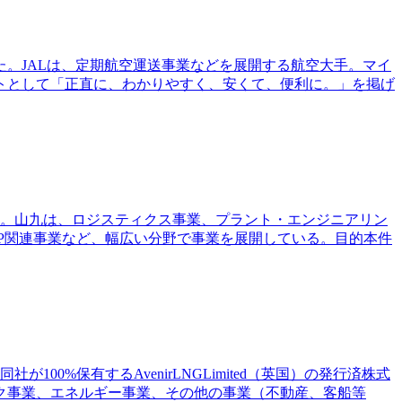
た。JALは、定期航空運送事業などを展開する航空大手。マイ
トとして「正直に、わかりやすく、安くて、便利に。」を掲げ
した。山九は、ロジスティクス事業、プラント・エンジニアリン
P関連事業など、幅広い分野で事業を展開している。目的本件
と、同社が100%保有するAvenirLNGLimited（英国）の発行済株式
ク事業、エネルギー事業、その他の事業（不動産、客船等