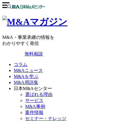
M&A・事業承継の情報を
わかりやすく発信
無料相談
コラム
M&Aニュース
M&Aを学ぶ
M&A用語集
日本M&Aセンター
選ばれる理由
サービス
M&A事例
案件情報
セミナー・ナレッジ