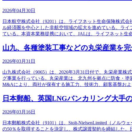
2026年04月30日
日本航空株式会社（9201）は、ライフネット生命保険株式会
ル経済圏を中心とした非航空領域の拡大を進めている。ライ
ている。本資本業務提携において、JALは、ライフネット生
山九、各種塗装工事などの丸栄産業を完
2026年03月31日
山九株式会社（9065）は、2026年3月31日付で、丸栄
グ事業を行っている。丸栄産業は、北九州を拠点に防食・塗
M&Aにより、両社が保有する施工力、技術力、顧客基盤およ
日本郵船、英国LNGバンカリング大手のAv
2026年03月16日
日本郵船株式会社（9101）は、Stolt-NielsenLimited（ノル
の50％を取得することを決定し、株式譲渡契約を締結した