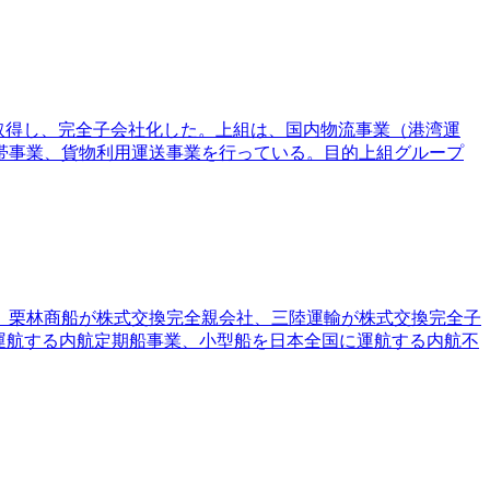
加取得し、完全子会社化した。上組は、国内物流事業（港湾運
帯事業、貨物利用運送事業を行っている。目的上組グループ
た。栗林商船が株式交換完全親会社、三陸運輸が株式交換完全子
運航する内航定期船事業、小型船を日本全国に運航する内航不