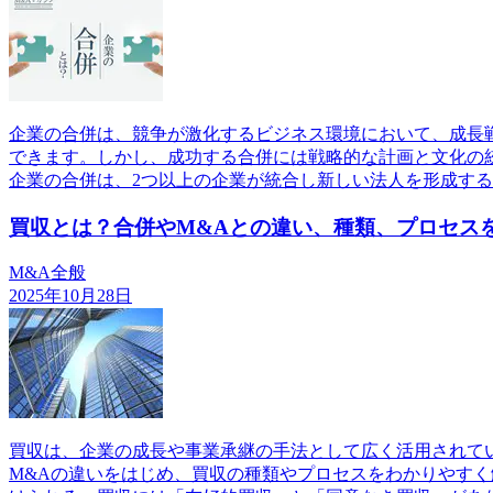
企業の合併は、競争が激化するビジネス環境において、成長
できます。しかし、成功する合併には戦略的な計画と文化の
企業の合併は、2つ以上の企業が統合し新しい法人を形成す
買収とは？合併やM&Aとの違い、種類、プロセス
M&A全般
2025年10月28日
買収は、企業の成長や事業承継の手法として広く活用されて
M&Aの違いをはじめ、買収の種類やプロセスをわかりやす