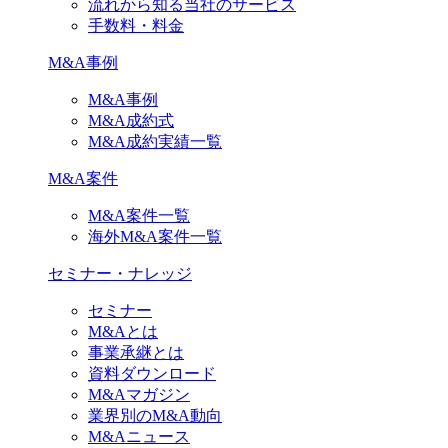
流れから知る当社のサービス
手数料・料金
M&A事例
M&A事例
M&A成約式
M&A成約実績一覧
M&A案件
M&A案件一覧
海外M&A案件一覧
セミナー・ナレッジ
セミナー
M&Aとは
事業承継とは
資料ダウンロード
M&Aマガジン
業界別のM&A動向
M&Aニュース