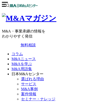
M&A・事業承継の情報を
わかりやすく発信
無料相談
コラム
M&Aニュース
M&Aを学ぶ
M&A用語集
日本M&Aセンター
選ばれる理由
サービス
M&A事例
案件情報
セミナー・ナレッジ