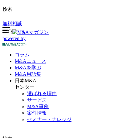
検索
無料相談
powered by
コラム
M&A
ニュース
M&Aを
学ぶ
M&A
用語集
日本M&A
センター
選ばれる理由
サービス
M&A事例
案件情報
セミナー・ナレッジ