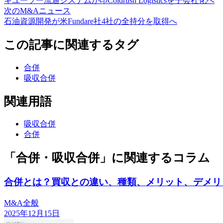
キユーソー流通システムが印Coldrush Logisticsを子会社化へ
次のM&Aニュース
石油資源開発が米Fundare社4社の全持分を取得へ
この記事に関連するタグ
合併
吸収合併
関連用語
吸収合併
合併
「合併・吸収合併」に関連するコラム
合併とは？買収との違い、種類、メリット、デメリ
M&A全般
2025年12月15日