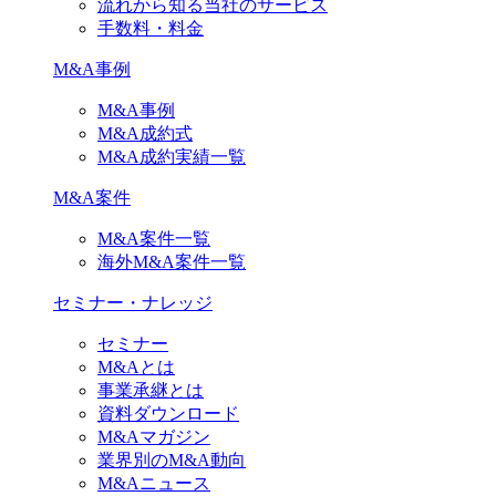
流れから知る当社のサービス
手数料・料金
M&A事例
M&A事例
M&A成約式
M&A成約実績一覧
M&A案件
M&A案件一覧
海外M&A案件一覧
セミナー・ナレッジ
セミナー
M&Aとは
事業承継とは
資料ダウンロード
M&Aマガジン
業界別のM&A動向
M&Aニュース