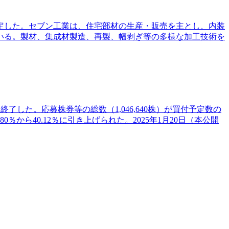
決定した。セブン工業は、住宅部材の生産・販売を主とし、内装
いる。製材、集成材製造、再製、幅剥ぎ等の多様な加工技術を
了した。応募株券等の総数（1,046,640株）が買付予定数の
から40.12％に引き上げられた。2025年1月20日（本公開