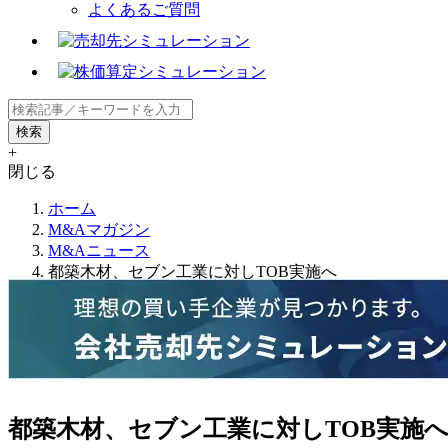
よくあるご質問
+
閉じる
ホーム
M&Aマガジン
M&Aニュース
都築木材、セブン工業に対しTOB実施へ
都築木材、セブン工業に対しTOB実施