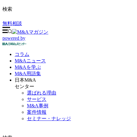
検索
無料相談
powered by
コラム
M&A
ニュース
M&Aを
学ぶ
M&A
用語集
日本M&A
センター
選ばれる理由
サービス
M&A事例
案件情報
セミナー・ナレッジ