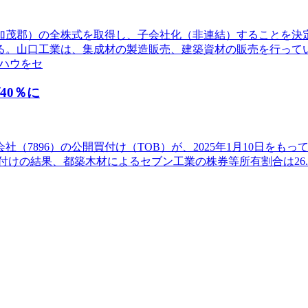
県加茂郡）の全株式を取得し、子会社化（非連結）することを
る。山口工業は、集成材の製造販売、建築資材の販売を行って
ハウをセ
40％に
896）の公開買付け（TOB）が、2025年1月10日をもって終
付けの結果、都築木材によるセブン工業の株券等所有割合は26.80％