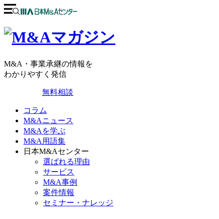
M&A・事業承継の情報を
わかりやすく発信
無料相談
コラム
M&Aニュース
M&Aを学ぶ
M&A用語集
日本M&Aセンター
選ばれる理由
サービス
M&A事例
案件情報
セミナー・ナレッジ