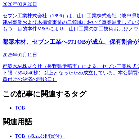
2026年03月26日
セブン工業株式会社（7896）は、山口工業株式会社（岐阜
建材事業および木構造事業の二領域において事業展開してい
もつ。目的本件M&Aにより、山口工業の加工技術およびノウ
都築木材、セブン工業へのTOBが成立、保有割合が
2025年01月11日
都築木材株式会社（長野県伊那市）による、セブン工業株式会社（7
下限（594,840株）以上となったため成立している。本公開買
買付けの決済の開始日）
この記事に関連するタグ
TOB
関連用語
TOB（株式公開買付）