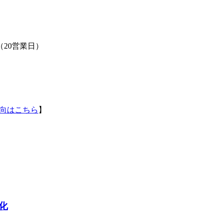
（20営業日）
向はこちら
】
化