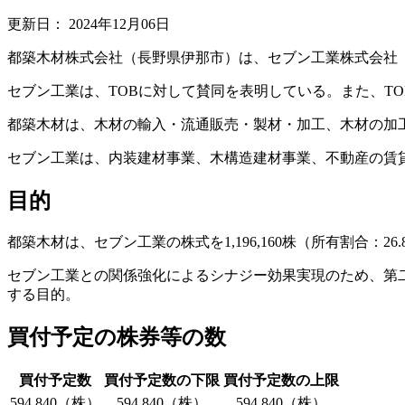
更新日：
2024年12月06日
都築木材株式会社（長野県伊那市）は、セブン工業株式会社（
セブン工業は、TOBに対して賛同を表明している。また、T
都築木材は、木材の輸入・流通販売・製材・加工、木材の加
セブン工業は、内装建材事業、木構造建材事業、不動産の賃
目的
都築木材は、セブン工業の株式を1,196,160株（所有割合：2
セブン工業との関係強化によるシナジー効果実現のため、第二位株主で
する目的。
買付予定の株券等の数
買付予定数
買付予定数の下限
買付予定数の上限
594,840（株）
594,840（株）
594,840（株）