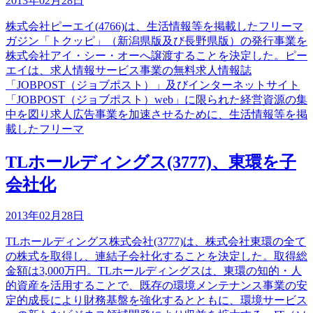
2013年02月28日
株式会社ピーエイ(4766)は、生活情報等を掲載したフリーマ
ガジン「トクッピ」（新潟県版及び長野県版）の発行事業を
株式会社アイ・シー・オーへ譲渡することを決定した。ピー
エイは、求人情報サービス事業の無料求人情報誌
「JOBPOST（ジョブポスト）」及びインターネットサイト
「JOBPOST（ジョブポスト）web」に限られた経営資源の集
中を図り求人広告事業を加速させるために、生活情報等を掲
載したフリーマ
TLホールディングス(3777)、東環を子
会社化
2013年02月28日
TLホールディングス株式会社(3777)は、株式会社東環の全て
の株式を取得し、連結子会社化することを決定した。取得総
金額は3,000万円。TLホールディングスは、東環の知的・人
的資産を活用することで、既存の環境メンテナンス事業の安
定的成長により財務基盤を強化するとともに、環境サービス