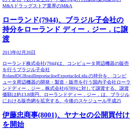
M&Aドラッグストア業界のM&A
ローランド(7944)、ブラジル子会社の
持分をローランド ディー．ジー．に譲
渡
2013年02月26日
ローランド株式会社(7944)は、コンピュータ周辺機器の販売
を行うブラジル子会社
RolandDGBrasilImportaçãoeExportaçãoLtda.の持分を、コンピ
ュータ周辺機器の開発・製造・販売を行う国内子会社ローラ
ンドディー．ジー．株式会社(6789)に対して譲渡する。譲渡
価額は約13.8億円。ローランドディー．ジー．は、ブラジル
における販売網を拡充する。今後のスケジュール平成25
伊藤忠商事(8001)、ヤナセの公開買付け
を開始