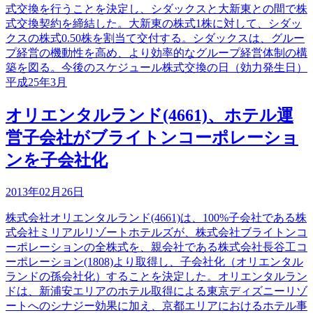
式交換を行うことを決定し、シダックスと大新東との間で株
式交換契約を締結した。大新東の株式1株に対して、シダッ
クスの株式0.50株を割当て交付する。シダックスは、グルー
プ経営の機動性を高め、より効率的なグループ経営体制の構
築を図る。今後のスケジュール株式交換の日（効力発生日）
平成25年3月
オリエンタルランド(4661)、ホテル運
営子会社がブライトンコーポレーショ
ンを子会社化
2013年02月26日
株式会社オリエンタルランド(4661)は、100%子会社である株
式会社ミリアルリゾートホテルズが、株式会社ブライトンコ
ーポレーションの全株式を、親会社である株式会社長谷工コ
ーポレーション(1808)より取得し、子会社化（オリエンタル
ランドの孫会社化）することを決定した。オリエンタルラン
ドは、新浦安エリアのホテル取得による東京ディズニーリゾ
ートへのシナジー効果に加え、京都エリアにおけるホテル事