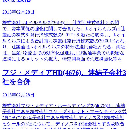
2013年02月28日
株式会社J-オイルミルズ(2613)は、辻製油株式会社との間
で、資本関係の強化に関して合意した。J-オイルミルズは辻
製油の株式を発行済株式数の9.917%を新たに取得し、J-オイ
ルミルズによる合計持ち株数は発行済株式数の20.001%とな
り、辻製油はJ-オイルミルズの持分法適用会社となる。両社
は、生産･物流面での効率化促進および製油事業での緊密な
連携によるメリットの拡大、研究開発面での連携強化等を
フジ・メディアHD(4676)、連結子会社3
社を合併
2013年02月28日
株式会社フジ・メディア・ホールディングス(4676)は、連結
子会社である株式会社フジ・ダイレクト・マーケティング並
びにその100％子会社である株式会社ディノス及び株式会社
セシールの3社について、ディノスを存続会社とする吸収合