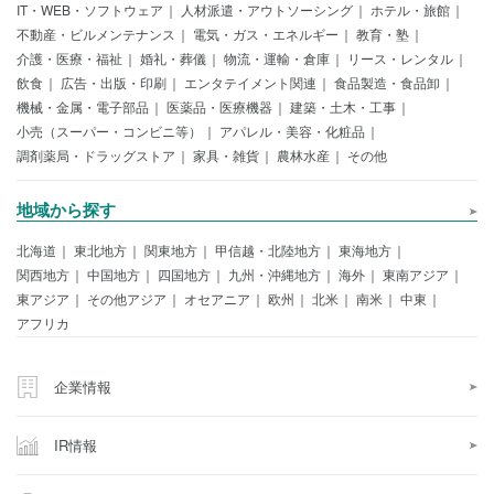
IT・WEB・ソフトウェア
人材派遣・アウトソーシング
ホテル・旅館
不動産・ビルメンテナンス
電気・ガス・エネルギー
教育・塾
介護・医療・福祉
婚礼・葬儀
物流・運輸・倉庫
リース・レンタル
飲食
広告・出版・印刷
エンタテイメント関連
食品製造・食品卸
機械・金属・電子部品
医薬品・医療機器
建築・土木・工事
小売（スーパー・コンビニ等）
アパレル・美容・化粧品
調剤薬局・ドラッグストア
家具・雑貨
農林水産
その他
地域から探す
北海道
東北地方
関東地方
甲信越・北陸地方
東海地方
関西地方
中国地方
四国地方
九州・沖縄地方
海外
東南アジア
東アジア
その他アジア
オセアニア
欧州
北米
南米
中東
アフリカ
企業情報
IR情報