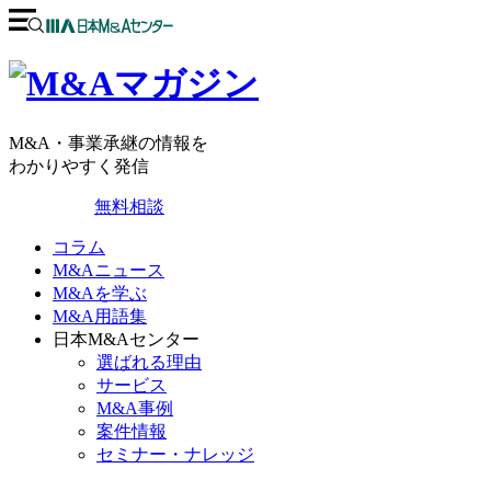
M&A・事業承継の情報を
わかりやすく発信
無料相談
コラム
M&Aニュース
M&Aを学ぶ
M&A用語集
日本M&Aセンター
選ばれる理由
サービス
M&A事例
案件情報
セミナー・ナレッジ