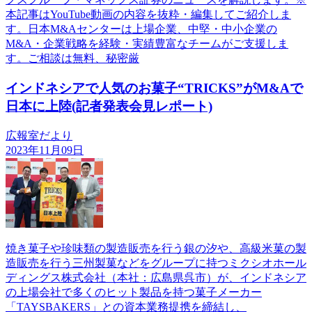
本記事はYouTube動画の内容を抜粋・編集してご紹介しま
す。日本M&Aセンターは上場企業、中堅・中小企業の
M&A・企業戦略を経験・実績豊富なチームがご支援しま
す。ご相談は無料、秘密厳
インドネシアで人気のお菓子“TRICKS”がM&Aで
日本に上陸(記者発表会見レポート)
広報室だより
2023年11月09日
焼き菓子や珍味類の製造販売を行う銀の汐や、高級米菓の製
造販売を行う三州製菓などをグループに持つミクシオホール
ディングス株式会社（本社：広島県呉市）が、インドネシア
の上場会社で多くのヒット製品を持つ菓子メーカー
「TAYSBAKERS」との資本業務提携を締結し、