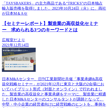
「TAYSBAKERS」の主力商品である“TRICKS”の日本独占
輸入販売権を取得しました。2023年10月24日（火）に、両社
が日本M＆Aセ
【セミナーレポート】製造業の高収益化セミナ
ー 求められる3つのキーワードとは
広報室だより
2021年12月14日
日本M&Aセンター、日刊工業新聞社共催「事業承継&高収
益化戦略セミナー」が2021年12月に東京と大阪の2会場にお
いてハイブリット形式（対面とオンライン）で行われまし
た。製造業の高収益化と事業承継をテーマに、製造業に精通
した日本M&Aセンターのコンサルタントが講師となって、
中堅・中小企業の経営者向けに経営戦略のヒントを、事例を