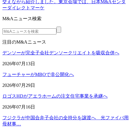
交えながら紹介しました。東京会場では、日本M&Aセンタ
ーダイレクトマーケ
M&Aニュース検索
注目のM&Aニュース
デンソーが完全子会社デンソークリエイトを吸収合併へ
2026年07月13日
フューチャーがMBOで非公開化へ
2026年07月29日
ロゴスHDがアエラホームの注文住宅事業を承継へ
2026年07月16日
フジクラが中国合弁子会社の全持分を譲渡へ 光ファイバ用
母材事…