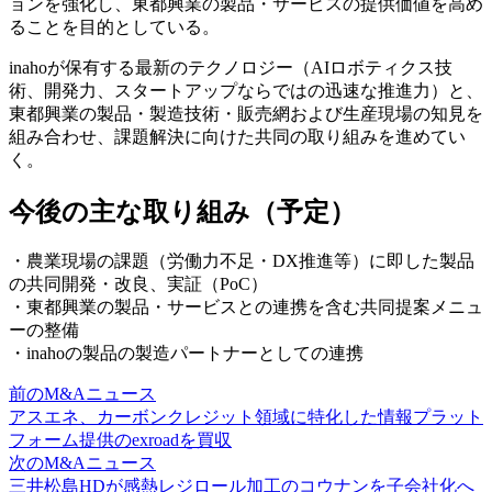
ョンを強化し、東都興業の製品・サービスの提供価値を高め
ることを目的としている。
inahoが保有する最新のテクノロジー（AIロボティクス技
術、開発力、スタートアップならではの迅速な推進力）と、
東都興業の製品・製造技術・販売網および生産現場の知見を
組み合わせ、課題解決に向けた共同の取り組みを進めてい
く。
今後の主な取り組み（予定）
・農業現場の課題（労働力不足・DX推進等）に即した製品
の共同開発・改良、実証（PoC）
・東都興業の製品・サービスとの連携を含む共同提案メニュ
ーの整備
・inahoの製品の製造パートナーとしての連携
前のM&Aニュース
アスエネ、カーボンクレジット領域に特化した情報プラット
フォーム提供のexroadを買収
次のM&Aニュース
三井松島HDが感熱レジロール加工のコウナンを子会社化へ