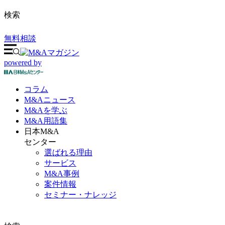
検索
無料相談
powered by
コラム
M&A
ニュース
M&Aを
学ぶ
M&A
用語集
日本M&A
センター
選ばれる理由
サービス
M&A事例
案件情報
セミナー・ナレッジ