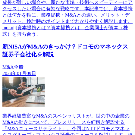
成長が難しい場合や、新たな市場・技術へスピーディーにア
クセスしたい場合に有効な戦略です。本記事では、資本提携
とは何かを軸に、業務提携・M&Aとの違い、メリット・デ
メリット、検討時のポイントまでわかりやすく解説します。
mokuji]資本提携とは？資本提携とは、企業同士が資本（株
式）を持ち合う、
新NISAがM&Aのきっかけ？ドコモのマネックス
証券子会社化を解説
M&A全般
2024年01月09日
業界経験豊富なM&Aのスペシャリストが、世の中の企業の
M&Aの動きについて、プレスリリースを紐解き解説する
「M&Aニュースサテライト」。今回はNTTドコモとマネッ
クスグループ・マネックス証券のニュースを解説します。※