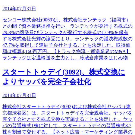
2014年07月31日
センコー株式会社(9069)は、株式会社ランテック（福岡市）
との間で資本業務提携を行い、ランテックが発行する株式の
29.8%の譲受及びランテックが発行する株式の17.9%を保有
する株式会社光輝の譲受により、ランテックの議決権総数の
47.7%を取得して連結子会社とすることを決定した。取得価
額は概算4,160百万円。【トラック物流・運送業界のM&A】
ランテックは定温輸送を主力とし、冷蔵倉庫業をはじめ物
スタートトゥデイ(3092)、株式交換に
よりヤッパを完全子会社化
2014年07月31日
株式会社スタートトゥデイ(3092)および株式会社ヤッパ（東
京都渋谷区）は、スタートトゥデイを完全親会社、ヤッパを
完全子会社とする株式交換を実施することを決定した。ヤッ
パの普通株式1株に対して、スタートトゥデイの普通株式8.7
株を割当て交付する。【ネット広告・マーケティング業界の