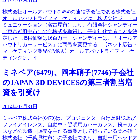
2014年07月31日
株式会社オールアバウト(2454)の連結子会社である株式会社
オールアバウトライフマーケティングは、株式会社ジー・コ
ミュニケーション（名古屋市）より、有限会社シャンディー
（東京都府中市）の全株式を取得し、子会社化することを決
定した。取得価額は16百万円。シャンディーは、「オールア
バウトリカーサービス」に商号を変更する。【ネット広告・
マーケティング業界のM&A】オールアバウトライフマーケ
ティングは、イ
ミネベア(6479)、岡本硝子(7746)子会社
のJAPAN 3D DEVICESの第三者割当増
資を引受け
2014年07月31日
ミネベア株式会社(6479)は、プロジェクター向け反射鏡及び
フライアイレンズ、自動車・照明用カバーガラス、粉末ガラ
スなどの製造・販売を主たる事業として行っている岡本硝子
株式会社（千葉県柏市）の子会社であり、自動車用ヘッドア