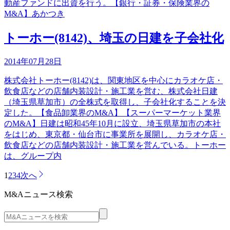
動産ファンドに出資を行う。【銀行・証券・保険業界の
M&A】あかつき
トーホー(8142)、埼玉の日建を子会社化
2014年07月28日
株式会社トーホー(8142)は、関東地区を中心にカラオケ店・
飲食店などの店舗内装設計・施工業を営む、株式会社日建
（埼玉県草加市）の全株式を取得し、子会社化することを決
定した。【食品卸業界のM&A】【スーパーマーケット業界
のM&A】日建は昭和45年10月に設立、埼玉県草加市の本社
をはじめ、東京都・仙台市に事業所を展開し、カラオケ店・
飲食店などの店舗内装設計・施工業を営んでいる。トーホー
は、グループ内
1
2
3
4
次へ
M&Aニュース検索