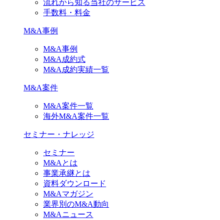
流れから知る当社のサービス
手数料・料金
M&A事例
M&A事例
M&A成約式
M&A成約実績一覧
M&A案件
M&A案件一覧
海外M&A案件一覧
セミナー・ナレッジ
セミナー
M&Aとは
事業承継とは
資料ダウンロード
M&Aマガジン
業界別のM&A動向
M&Aニュース