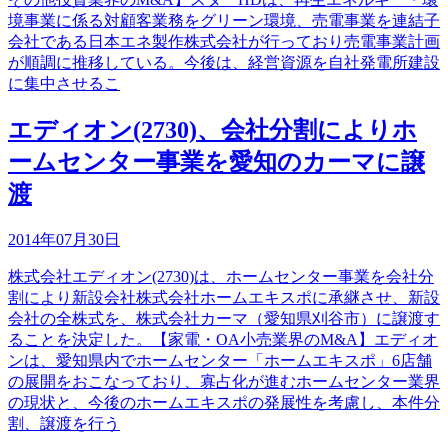
境事業に係る対顧客業務をグリーン環境、売電事業を連結子
会社である日本エネ製作株式会社が行っており売電事業計画
が順調に推移している。今後は、経営資源を自社発電所建設
に集中させるこ
エディオン(2730)、会社分割によりホ
ームセンター事業を愛知のカーマに譲
渡
2014年07月30日
株式会社エディオン(2730)は、ホームセンター事業を会社分
割により新設会社株式会社ホームエキスポに承継させ、新設
会社の全株式を、株式会社カーマ（愛知県刈谷市）に譲渡す
ることを決定した。【家電・OA小売業界のM&A】エディオ
ンは、愛知県内でホームセンター「ホームエキスポ」6店舗
の展開をおこなっており、寡占化が進むホームセンター業界
の現状と、今後のホームエキスポの発展性を考慮し、本件分
割、譲渡を行う