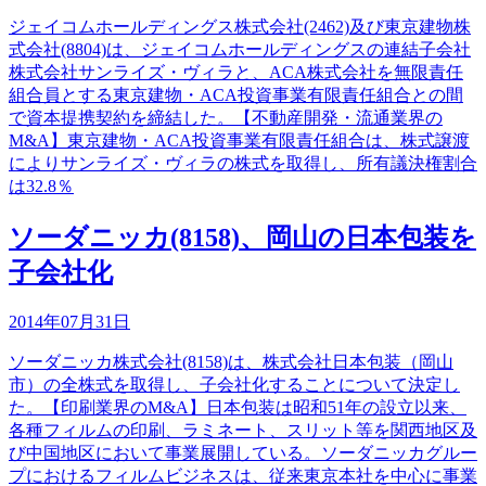
ジェイコムホールディングス株式会社(2462)及び東京建物株
式会社(8804)は、ジェイコムホールディングスの連結子会社
株式会社サンライズ・ヴィラと、ACA株式会社を無限責任
組合員とする東京建物・ACA投資事業有限責任組合との間
で資本提携契約を締結した。【不動産開発・流通業界の
M&A】東京建物・ACA投資事業有限責任組合は、株式譲渡
によりサンライズ・ヴィラの株式を取得し、所有議決権割合
は32.8％
ソーダニッカ(8158)、岡山の日本包装を
子会社化
2014年07月31日
ソーダニッカ株式会社(8158)は、株式会社日本包装（岡山
市）の全株式を取得し、子会社化することについて決定し
た。【印刷業界のM&A】日本包装は昭和51年の設立以来、
各種フィルムの印刷、ラミネート、スリット等を関西地区及
び中国地区において事業展開している。ソーダニッカグルー
プにおけるフィルムビジネスは、従来東京本社を中心に事業