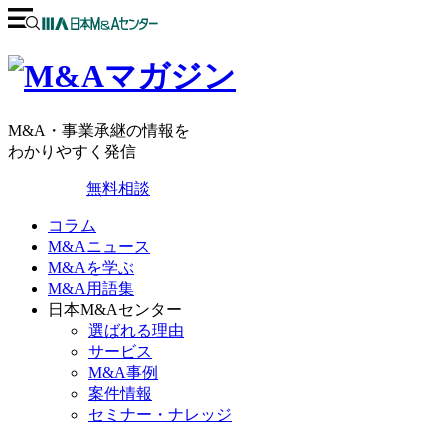
M&A・事業承継の情報を
わかりやすく発信
無料相談
コラム
M&Aニュース
M&Aを学ぶ
M&A用語集
日本M&Aセンター
選ばれる理由
サービス
M&A事例
案件情報
セミナー・ナレッジ