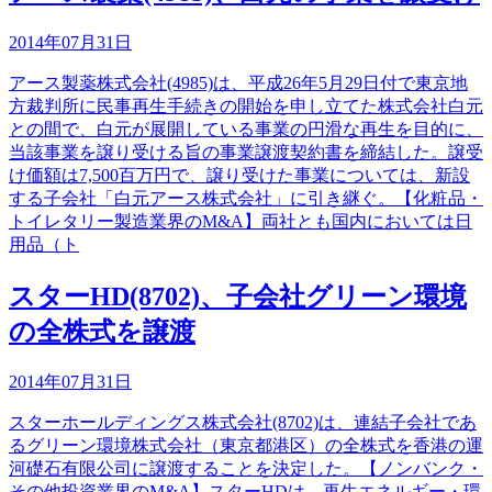
2014年07月31日
アース製薬株式会社(4985)は、平成26年5月29日付で東京地
方裁判所に民事再生手続きの開始を申し立てた株式会社白元
との間で、白元が展開している事業の円滑な再生を目的に、
当該事業を譲り受ける旨の事業譲渡契約書を締結した。譲受
け価額は7,500百万円で、譲り受けた事業については、新設
する子会社「白元アース株式会社」に引き継ぐ。【化粧品・
トイレタリー製造業界のM&A】両社とも国内においては日
用品（ト
スターHD(8702)、子会社グリーン環境
の全株式を譲渡
2014年07月31日
スターホールディングス株式会社(8702)は、連結子会社であ
るグリーン環境株式会社（東京都港区）の全株式を香港の運
河礎石有限公司に譲渡することを決定した。【ノンバンク・
その他投資業界のM&A】スターHDは、再生エネルギー・環