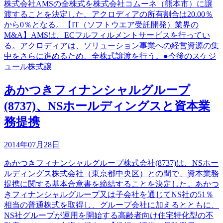
株式会社AMSの全株式を株式会社コムーネ（熊本市）に譲
渡することを決定した。アクロディアの所有割合は20.00％
から0％となる。【IT（ソフトウエア受託開発）業界の
M&A】AMSは、ECフルフィルメントサービスを行ってい
る。アクロディアは、ソリューション事業への経営資源の集
中をさらに進めるため、全株式譲渡を行う。●今後のスケジ
ュール株式譲
あかつきフィナンシャルグループ
(8737)、NSホールディングスと資本業
務提携
2014年07月28日
あかつきフィナンシャルグループ株式会社(8737)は、NSホー
ルディングス株式会社（東京都中央区）との間で、資本業務
提携に関する基本合意書を締結することを決定した。あかつ
きフィナンシャルグループ又は子会社を通じてNS社の51％
相当の普通株式を取得し、グループ会社に加えるとともに、
NS社グループが運用を開始する高齢者向け住宅特化型の不