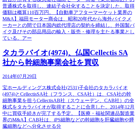
普通株式を取得し、連結子会社化することを決定した。取得
価額は概算110百万円。【自動車アフターマーケット業界の
M&A】福田モーター商会は、昭和20年代から海外バイクメ
ーカーとの間で日本国内総代理店の契約を締結し、外国製バ
イク及びその部品用品の輸入・販売・修理を主たる事業とし
ている。アー
タカラバイオ(4974)、仏国Cellectis SA
社から幹細胞事業会社を買収
2014年07月29日
宝ホールディングス株式会社(2531)子会社のタカラバイオ
(4974)とCellectisSA社（フランス、CSA社）は、CSA社の幹
細胞事業を担うCellectisAB社（スウェーデン、CAB社）の全
株式をタカラバイオが取得することに合意した。2014年12月
中に買収手続きが完了する予定。【医療・福祉関連品製造業
界のM&A】CAB社は、iPS細胞などの幹細胞を肝臓細胞や膵
臓細胞などへ分化させる分