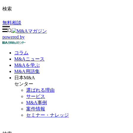
検索
無料相談
powered by
コラム
M&A
ニュース
M&Aを
学ぶ
M&A
用語集
日本M&A
センター
選ばれる理由
サービス
M&A事例
案件情報
セミナー・ナレッジ