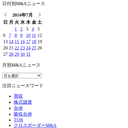
日付別M&Aニュース
2014年7月
日
月
火
水
木
金
土
1
2
3
4
5
6
7
8
9
10
11
12
13
14
15
16
17
18
19
20
21
22
23
24
25
26
27
28
29
30
31
月別M&Aニュース
注目ニュースワード
買収
株式譲渡
合併
吸収合併
TOB
クロスボーダーM&A