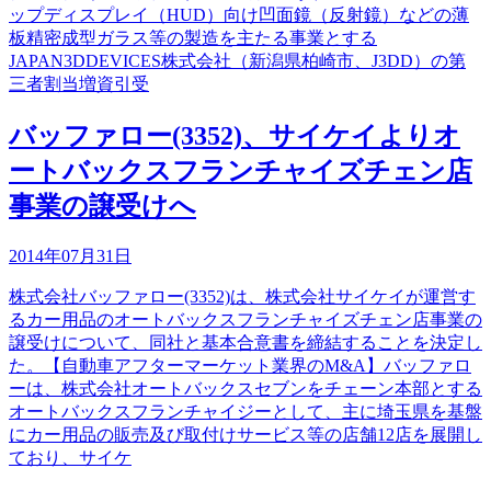
ップディスプレイ（HUD）向け凹面鏡（反射鏡）などの薄
板精密成型ガラス等の製造を主たる事業とする
JAPAN3DDEVICES株式会社（新潟県柏崎市、J3DD）の第
三者割当増資引受
バッファロー(3352)、サイケイよりオ
ートバックスフランチャイズチェン店
事業の譲受けへ
2014年07月31日
株式会社バッファロー(3352)は、株式会社サイケイが運営す
るカー用品のオートバックスフランチャイズチェン店事業の
譲受けについて、同社と基本合意書を締結することを決定し
た。【自動車アフターマーケット業界のM&A】バッファロ
ーは、株式会社オートバックスセブンをチェーン本部とする
オートバックスフランチャイジーとして、主に埼玉県を基盤
にカー用品の販売及び取付けサービス等の店舗12店を展開し
ており、サイケ