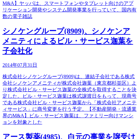
M&A】ヤッパは、スマートフォンやタブレット向けのアプ
リケーション開発やシステム開発事業を行っていて、国内有
数の電子雑誌
シノケングループ(8909)、シノケンア
メニティによるビル・サービス迦葉を
子会社化
2014年07月31日
株式会社シノケングループ(8909)は、連結子会社である株式
会社シノケンアメニティが株式会社迦葉（東京都杉並区）よ
り株式会社ビル・サービス迦葉の全株式を取得することを決
定した。ビル・サービス迦葉は株式譲渡日をもって、現商号
である株式会社ビル・サービス迦葉から「株式会社アメニテ
ィサービス」に商号変更を行う予定。【不動産開発・流通業
界のM&A】ビル・サービス迦葉は、ファミリー向けマンシ
ョンを対象とした
アース製薬(4985)、白元の事業を譲受け