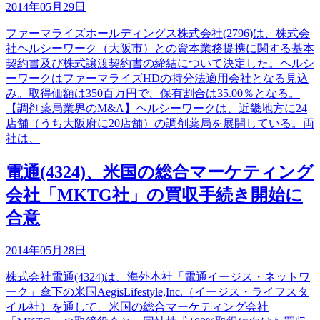
2014年05月29日
ファーマライズホールディングス株式会社(2796)は、株式会
社ヘルシーワーク（大阪市）との資本業務提携に関する基本
契約書及び株式譲渡契約書の締結について決定した。ヘルシ
ーワークはファーマライズHDの持分法適用会社となる見込
み。取得価額は350百万円で、保有割合は35.00％となる。
【調剤薬局業界のM&A】ヘルシーワークは、近畿地方に24
店舗（うち大阪府に20店舗）の調剤薬局を展開している。両
社は、
電通(4324)、米国の総合マーケティング
会社「MKTG社」の買収手続き開始に
合意
2014年05月28日
株式会社電通(4324)は、海外本社「電通イージス・ネットワ
ーク」傘下の米国AegisLifestyle,Inc.（イージス・ライフスタ
イル社）を通して、米国の総合マーケティング会社