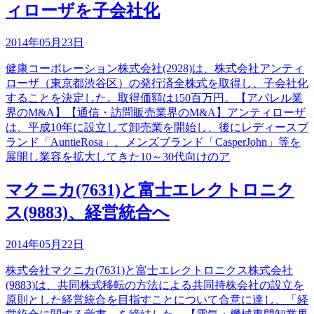
ィローザを子会社化
2014年05月23日
健康コーポレーション株式会社(2928)は、株式会社アンティ
ローザ（東京都渋谷区）の発行済全株式を取得し、子会社化
することを決定した。取得価額は150百万円。【アパレル業
界のM&A】【通信・訪問販売業界のM&A】アンティローザ
は、平成10年に設立して卸売業を開始し、後にレディースブ
ランド「AuntieRosa」、メンズブランド「CasperJohn」等を
展開し業容を拡大してきた10～30代向けのア
マクニカ(7631)と富士エレクトロニク
ス(9883)、経営統合へ
2014年05月22日
株式会社マクニカ(7631)と富士エレクトロニクス株式会社
(9883)は、共同株式移転の方法による共同持株会社の設立を
原則とした経営統合を目指すことについて合意に達し、「経