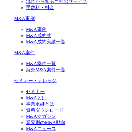
流れから知る当社のサービス
手数料・料金
M&A事例
M&A事例
M&A成約式
M&A成約実績一覧
M&A案件
M&A案件一覧
海外M&A案件一覧
セミナー・ナレッジ
セミナー
M&Aとは
事業承継とは
資料ダウンロード
M&Aマガジン
業界別のM&A動向
M&Aニュース