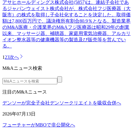
アサヒホールディングス株式会社(5857)は、連結子会社であ
るジャパンウェイスト株式会社が、株式会社フジ医療器（大
阪市）の株式を取得し子会社化することを決定した。取得価
額は7,800百万円で、議決権所有割合80.9％となる。製造業界
のM&A医療・介護業界のM&Aフジ医療器は昭和29年の創業
以来、マッサージ器、補聴器、家庭用電気治療器、アルカリ
イオン整水器等の健康機器等の製造及び販売等を営んでい
る。
1
2
3
次へ
M&Aニュース検索
注目のM&Aニュース
デンソーが完全子会社デンソークリエイトを吸収合併へ
2026年07月13日
フューチャーがMBOで非公開化へ