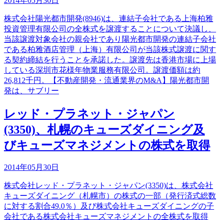
2014年05月30日
株式会社陽光都市開発(8946)は、連結子会社である上海柏雅
投資管理有限公司の全株式を譲渡することについて決議し、
当該譲渡対象会社の親会社であり陽光都市開発の連結子会社
である柏雅酒店管理（上海）有限公司が当該株式譲渡に関す
る契約締結を行うことを承諾した。譲渡先は香港市場に上場
している深圳市花様年物業服務有限公司。譲渡価額は約
26,812千円。【不動産開発・流通業界のM&A】陽光都市開
発は、サブリー
レッド・プラネット・ジャパン
(3350)、札幌のキューズダイニング及
びキューズマネジメントの株式を取得
2014年05月30日
株式会社レッド・プラネット・ジャパン(3350)は、株式会社
キューズダイニング（札幌市）の株式の一部（発行済式総数
に対する割合49.0％）及び株式会社キューズダイニングの子
会社である株式会社キューズマネジメントの全株式を取得