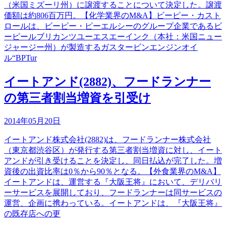
（米国ミズーリ州）に譲渡することについて決定した。譲渡
価額は約806百万円。【化学業界のM&A】ビーピー・カスト
ロールは、ビーピー・ピーエルシーのグループ企業であるビ
ーピールブリカンツユーエスエーインク（本社：米国ニュー
ジャージー州）が製造するガスタービンエンジンオイ
ル“BPTur
イートアンド(2882)、フードランナー
の第三者割当増資を引受け
2014年05月20日
イートアンド株式会社(2882)は、フードランナー株式会社
（東京都渋谷区）が発行する第三者割当増資に対し、イート
アンドが引き受けることを決定し、同日払込が完了した。増
資後の出資比率は0％から90％となる。【外食業界のM&A】
イートアンドは、運営する『大阪王将』において、デリバリ
ーサービスを展開しており、フードランナーは同サービスの
運営、企画に携わっている。イートアンドは、『大阪王将』
の既存店への更