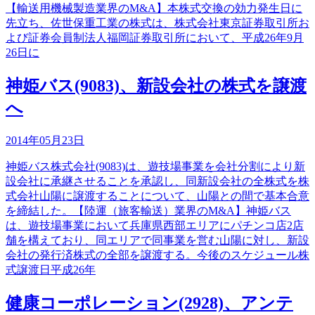
【輸送用機械製造業界のM&A】本株式交換の効力発生日に
先立ち、佐世保重工業の株式は、株式会社東京証券取引所お
よび証券会員制法人福岡証券取引所において、平成26年9月
26日に
神姫バス(9083)、新設会社の株式を譲渡
へ
2014年05月23日
神姫バス株式会社(9083)は、遊技場事業を会社分割により新
設会社に承継させることを承認し、同新設会社の全株式を株
式会社山陽に譲渡することについて、山陽との間で基本合意
を締結した。【陸運（旅客輸送）業界のM&A】神姫バス
は、遊技場事業において兵庫県西部エリアにパチンコ店2店
舗を構えており、同エリアで同事業を営む山陽に対し、新設
会社の発行済株式の全部を譲渡する。今後のスケジュール株
式譲渡日平成26年
健康コーポレーション(2928)、アンテ