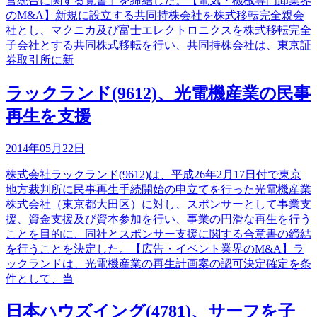
営統合に関する覚書」を締結した。【電気・機械専門卸業界
のM&A】新規に設立する共同持株会社を株式移転完全親会
社とし、マクニカ及び富士エレクトロニクスを株式移転完全
子会社とする共同株式移転を行い、共同持株会社は、東京証
券取引所に新
ラックランド(9612)、光電機産業の民事
再生を支援
2014年05月22日
株式会社ラックランド(9612)は、平成26年2月17日付で東京
地方裁判所に民事再生手続開始の申立てを行った光電機産業
株式会社（東京都大田区）に対し、スポンサーとして事業支
援、資金支援及び資本参加を行い、事業の円滑な再生を行う
ことを目的に、同社とスポンサー支援に関する合意書の締結
を行うことを決定した。【広告・イベント業界のM&A】ラ
ックランドは、光電機産業の再生計画案の認可決定確定を条
件として、当
日本ハウズイング(4781)、サーフを子