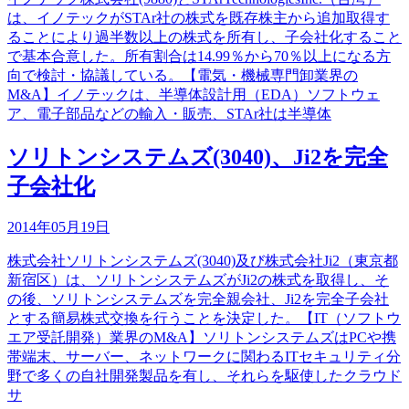
は、イノテックがSTAr社の株式を既存株主から追加取得す
ることにより過半数以上の株式を所有し、子会社化すること
で基本合意した。所有割合は14.99％から70％以上になる方
向で検討・協議している。【電気・機械専門卸業界の
M&A】イノテックは、半導体設計用（EDA）ソフトウェ
ア、電子部品などの輸入・販売、STAr社は半導体
ソリトンシステムズ(3040)、Ji2を完全
子会社化
2014年05月19日
株式会社ソリトンシステムズ(3040)及び株式会社Ji2（東京都
新宿区）は、ソリトンシステムズがJi2の株式を取得し、そ
の後、ソリトンシステムズを完全親会社、Ji2を完全子会社
とする簡易株式交換を行うことを決定した。【IT（ソフトウ
エア受託開発）業界のM&A】ソリトンシステムズはPCや携
帯端末、サーバー、ネットワークに関わるITセキュリティ分
野で多くの自社開発製品を有し、それらを駆使したクラウド
サ