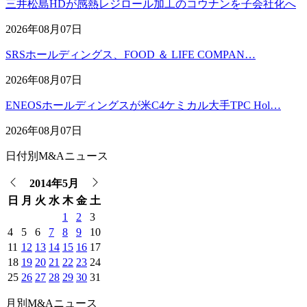
三井松島HDが感熱レジロール加工のコウナンを子会社化へ
2026年08月07日
SRSホールディングス、FOOD ＆ LIFE COMPAN…
2026年08月07日
ENEOSホールディングスが米C4ケミカル大手TPC Hol…
2026年08月07日
日付別M&Aニュース
2014年5月
日
月
火
水
木
金
土
1
2
3
4
5
6
7
8
9
10
11
12
13
14
15
16
17
18
19
20
21
22
23
24
25
26
27
28
29
30
31
月別M&Aニュース