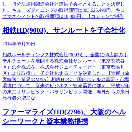
し、持分法適用関連会社と連結子会社とすることを決定し
た。キューズダイニングの取得価額は303,625,490円、キュー
ズマネジメントの取得価額は10,000円。【コンテンツ制作
相鉄HD(9003)、サンルートを子会社化
2014年05月30日
相鉄ホールディングス株式会社(9003)は、全国に66店舗のホ
テルチェーンを展開する株式会社サンルート（東京都渋谷
区）の全株式を、株式会社ジェイティービー（東京都品川
区）より取得し、子会社化することを決定した。【陸運（旅
客輸送）業界のM&A】相鉄HDは、国内ホテルの需要・市場
環境について、従来のビジネス・観光需要に加え、平成32年
の東京オリンピック・パラリンピック開催、海外からの来日
旅行者の増加な
ファーマライズHD(2796)、大阪のヘル
シーワークと資本業務提携