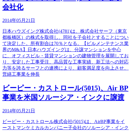
会社化
2014年05月21日
日本ハウズイング株式会社(4781)は、株式会社サーフ（東京
都板橋区）の株式を取得し、同社を子会社とすることについ
て決定した。所有割合は70％となる。【ビルメンテナンス業
界のM&A】日本ハウズイングは、分譲マンションを中心
に、オフィスビル・賃貸マンションの建物管理を展開してお
り、安定した工事受注、高品質な工事実績、新工法への対応
力等を誇るサーフとの連携により、顧客満足度を向上させ、
営繕工事業を伸長
ビーピー・カストロール(5015)、Air BP
事業を米国ソルーシア・インクに譲渡
2014年05月21日
ビーピー・カストロール株式会社(5015)は、AirBP事業をイ
ーストマンケミカルカンパニー子会社のソルーシア・インク