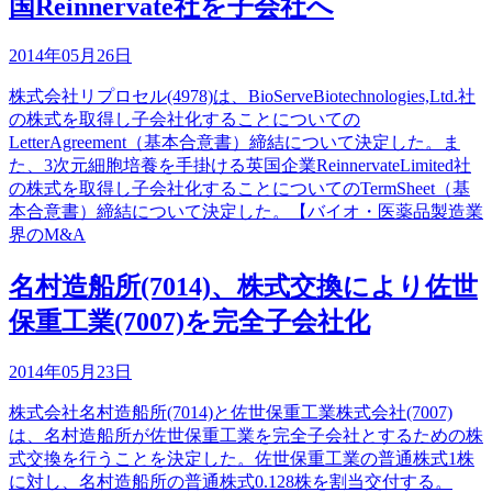
国Reinnervate社を子会社へ
2014年05月26日
株式会社リプロセル(4978)は、BioServeBiotechnologies,Ltd.社
の株式を取得し子会社化することについての
LetterAgreement（基本合意書）締結について決定した。ま
た、3次元細胞培養を手掛ける英国企業ReinnervateLimited社
の株式を取得し子会社化することについてのTermSheet（基
本合意書）締結について決定した。【バイオ・医薬品製造業
界のM&A
名村造船所(7014)、株式交換により佐世
保重工業(7007)を完全子会社化
2014年05月23日
株式会社名村造船所(7014)と佐世保重工業株式会社(7007)
は、名村造船所が佐世保重工業を完全子会社とするための株
式交換を行うことを決定した。佐世保重工業の普通株式1株
に対し、名村造船所の普通株式0.128株を割当交付する。