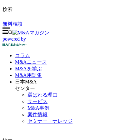
検索
無料相談
powered by
コラム
M&A
ニュース
M&Aを
学ぶ
M&A
用語集
日本M&A
センター
選ばれる理由
サービス
M&A事例
案件情報
セミナー・ナレッジ