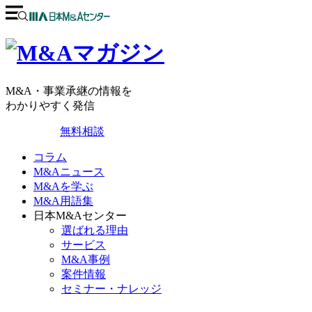
M&A・事業承継の情報を
わかりやすく発信
無料相談
コラム
M&Aニュース
M&Aを学ぶ
M&A用語集
日本M&Aセンター
選ばれる理由
サービス
M&A事例
案件情報
セミナー・ナレッジ