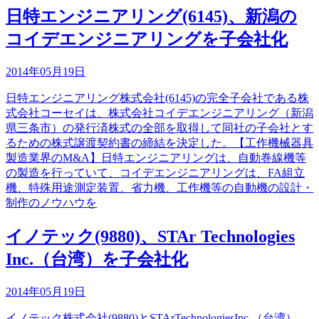
日特エンジニアリング(6145)、新潟の
コイデエンジニアリングを子会社化
2014年05月19日
日特エンジニアリング株式会社(6145)の完全子会社である株
式会社コーセイは、株式会社コイデエンジニアリング（新潟
県三条市）の発行済株式の全部を取得して同社の子会社とす
るための株式譲渡契約書の締結を決定した。【工作機械器具
製造業界のM&A】日特エンジニアリングは、自動巻線機等
の製造を行っていて、コイデエンジニアリングは、FA組立
機、特殊用途測定装置、省力機、工作機等の自動機の設計・
制作のノウハウを
イノテック(9880)、STAr Technologies
Inc.（台湾）を子会社化
2014年05月19日
イノテック株式会社(9880)とSTArTechnologiesInc.（台湾）