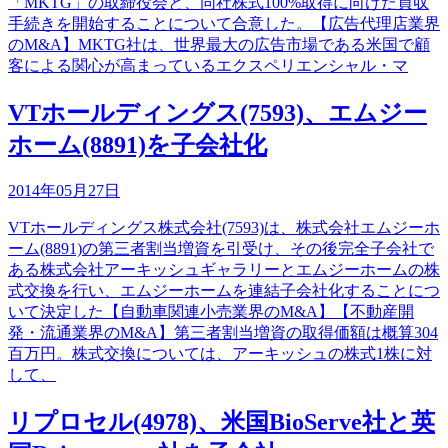
「MKTG」の取締役会と、同社株式100%取得に向けた買収
手続きを開始することについて合意した。【広告代理店業界
のM&A】MKTG社は、世界最大の広告市場である米国で顧
客による関心が高まっているエクスペリエンシャル・マ
VTホールディングス(7593)、エムジー
ホーム(8891)を子会社化
2014年05月27日
VTホールディングス株式会社(7593)は、株式会社エムジーホ
ーム(8891)の第三者割当増資を引受け、その後完全子会社で
ある株式会社アーキッシュギャラリーとエムジーホームの株
式交換を行い、エムジーホームを連結子会社化することにつ
いて決定した【自動車関連小売業界のM&A】【不動産開
発・流通業界のM&A】第三者割当増資の取得価額は概算304
百万円。株式交換については、アーキッシュの株式1株に対
して、
リプロセル(4978)、米国BioServe社と英