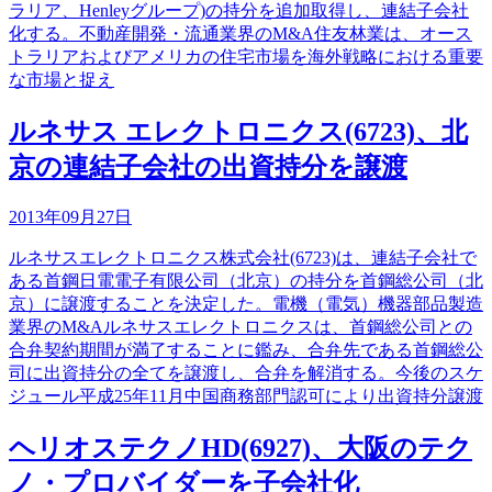
ラリア、Henleyグループ)の持分を追加取得し、連結子会社
化する。不動産開発・流通業界のM&A住友林業は、オース
トラリアおよびアメリカの住宅市場を海外戦略における重要
な市場と捉え
ルネサス エレクトロニクス(6723)、北
京の連結子会社の出資持分を譲渡
2013年09月27日
ルネサスエレクトロニクス株式会社(6723)は、連結子会社で
ある首鋼日電電子有限公司（北京）の持分を首鋼総公司（北
京）に譲渡することを決定した。電機（電気）機器部品製造
業界のM&Aルネサスエレクトロニクスは、首鋼総公司との
合弁契約期間が満了することに鑑み、合弁先である首鋼総公
司に出資持分の全てを譲渡し、合弁を解消する。今後のスケ
ジュール平成25年11月中国商務部門認可により出資持分譲渡
ヘリオステクノHD(6927)、大阪のテク
ノ・プロバイダーを子会社化