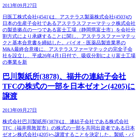
2013年09月27日
日医工株式会社(4541)は、アステラス製薬株式会社(4503)の
日本の生産子会社であるアステラスファーマテック株式会社
の製造拠点の一つである富士工場（静岡県富士市）を会社分
割方式により承継することに関し、アステラスファーマテッ
クと基本合意書を締結した。バイオ・医薬品製造業界の
M&A最終合意後に、アステラスファーマテックの完全子会
社を設立し、平成26年4月1日付で、吸収分割により富士工場
の事業を新
巴川製紙所(3878)、福井の連結子会社
TFCの株式の一部を日本ゼオン(4205)に
譲渡
2013年09月27日
株式会社巴川製紙所(3878)は、連結子会社である株式会社
TFC（福井県敦賀市）の株式の一部を共同出資者である日本
ゼオン株式会社(4205)へ譲渡することを決定した。製紙・パ