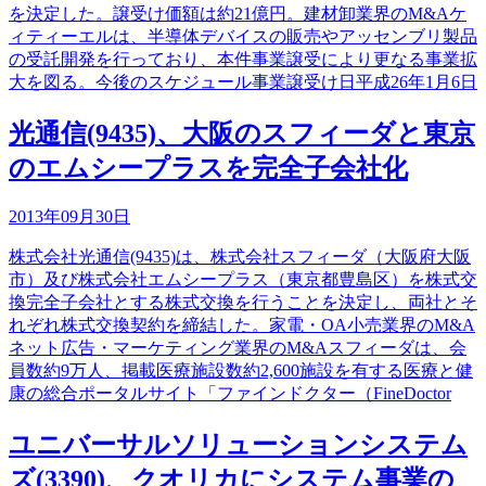
を決定した。譲受け価額は約21億円。建材卸業界のM&Aケ
ィティーエルは、半導体デバイスの販売やアッセンブリ製品
の受託開発を行っており、本件事業譲受により更なる事業拡
大を図る。今後のスケジュール事業譲受け日平成26年1月6日
光通信(9435)、大阪のスフィーダと東京
のエムシープラスを完全子会社化
2013年09月30日
株式会社光通信(9435)は、株式会社スフィーダ（大阪府大阪
市）及び株式会社エムシープラス（東京都豊島区）を株式交
換完全子会社とする株式交換を行うことを決定し、両社とそ
れぞれ株式交換契約を締結した。家電・OA小売業界のM&A
ネット広告・マーケティング業界のM&Aスフィーダは、会
員数約9万人、掲載医療施設数約2,600施設を有する医療と健
康の総合ポータルサイト「ファインドクター（FineDoctor
ユニバーサルソリューションシステム
ズ(3390)、クオリカにシステム事業の