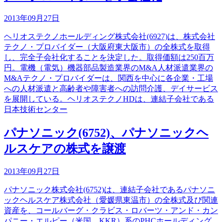
2013年09月27日
ヘリオステクノホールディング株式会社(6927)は、株式会社
テクノ・プロバイダー（大阪府東大阪市）の全株式を取得
し、完全子会社化することを決定した。取得価額は250百万
円。電機（電気）機器部品製造業界のM&A人材派遣業界の
M&Aテクノ・プロバイダーは、関西を中心に各企業・工場
への人材派遣と高齢者や障害者への訪問介護、デイサービス
を展開している。ヘリオステクノHDは、連結子会社である
日本技術センター
パナソニック(6752)、パナソニックヘ
ルスケアの株式を譲渡
2013年09月27日
パナソニック株式会社(6752)は、連結子会社であるパナソニ
ックヘルスケア株式会社（愛媛県東温市）の全株式及び関連
資産を、コールバーグ・クラビス・ロバーツ・アンド・カン
パニー・エルピー（米国、KKR）系のPHCホールディング