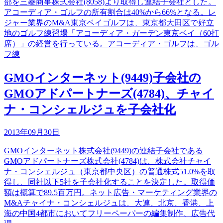
部を三菱商事株式会社(8058)より取得し連結子会社とした。
アコーディア・ゴルフの所有割合は40%から66%となる。レ
ジャー業界のM&A東京ベイゴルフは、東京都大田区で好立
地のゴルフ練習場「アコーディア・ガーデン東京ベイ（60打
席）」の経営を行っている。アコーディア・ゴルフは、ゴル
フ練
GMOインターネット(9449)子会社の
GMOアドパートナーズ(4784)、チャイ
ナ・コンシェルジュを子会社化
2013年09月30日
GMOインターネット株式会社(9449)の連結子会社である
GMOアドパートナーズ株式会社(4784)は、株式会社チャイ
ナ・コンシェルジュ（東京都中央区）の普通株式51.0%を取
得し、同社以下5社を子会社化することを決定した。取得価
額は概算で89.5百万円。ネット広告・マーケティング業界の
M&Aチャイナ・コンシェルジュは、大連、北京、香港、上
海の中国4都市においてフリーペーパーの編集制作、広告代