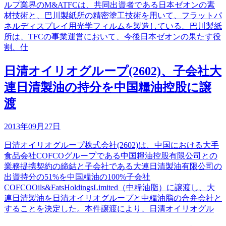
ルプ業界のM&ATFCは、共同出資者である日本ゼオンの素
材技術と、巴川製紙所の精密塗工技術を用いて、フラットパ
ネルディスプレイ用光学フィルムを製造している。巴川製紙
所は、TFCの事業運営において、今後日本ゼオンの果たす役
割、仕
日清オイリオグループ(2602)、子会社大
連日清製油の持分を中国糧油控股に譲
渡
2013年09月27日
日清オイリオグループ株式会社(2602)は、中国における大手
食品会社COFCOグループである中国糧油控股有限公司との
業務提携契約の締結と子会社である大連日清製油有限公司の
出資持分の51%を中国糧油の100%子会社
COFCOOils&FatsHoldingsLimited（中糧油脂）に譲渡し、大
連日清製油を日清オイリオグループと中糧油脂の合弁会社と
することを決定した。本件譲渡により、日清オイリオグル