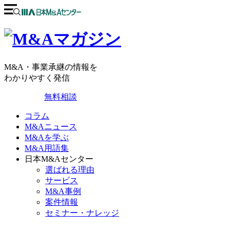
M&A・事業承継の情報を
わかりやすく発信
無料相談
コラム
M&Aニュース
M&Aを学ぶ
M&A用語集
日本M&Aセンター
選ばれる理由
サービス
M&A事例
案件情報
セミナー・ナレッジ