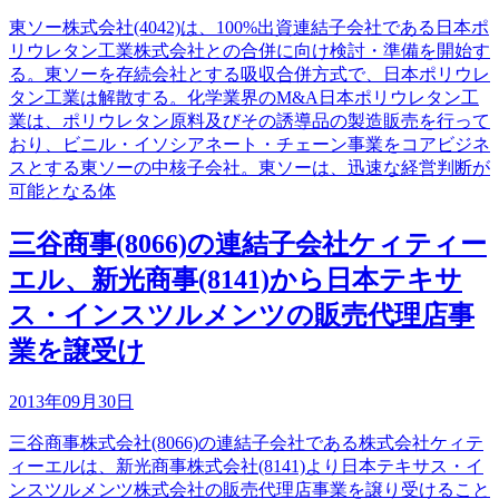
東ソー株式会社(4042)は、100%出資連結子会社である日本ポ
リウレタン工業株式会社との合併に向け検討・準備を開始す
る。東ソーを存続会社とする吸収合併方式で、日本ポリウレ
タン工業は解散する。化学業界のM&A日本ポリウレタン工
業は、ポリウレタン原料及びその誘導品の製造販売を行って
おり、ビニル・イソシアネート・チェーン事業をコアビジネ
スとする東ソーの中核子会社。東ソーは、迅速な経営判断が
可能となる体
三谷商事(8066)の連結子会社ケィティー
エル、新光商事(8141)から日本テキサ
ス・インスツルメンツの販売代理店事
業を譲受け
2013年09月30日
三谷商事株式会社(8066)の連結子会社である株式会社ケィテ
ィーエルは、新光商事株式会社(8141)より日本テキサス・イ
ンスツルメンツ株式会社の販売代理店事業を譲り受けること