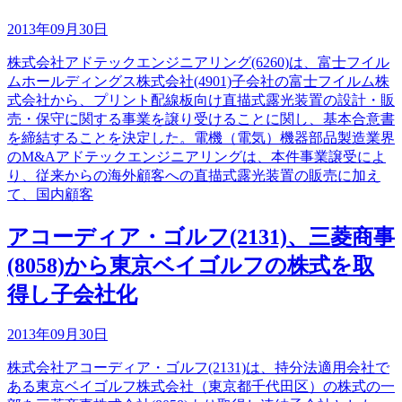
2013年09月30日
株式会社アドテックエンジニアリング(6260)は、富士フイル
ムホールディングス株式会社(4901)子会社の富士フイルム株
式会社から、プリント配線板向け直描式露光装置の設計・販
売・保守に関する事業を譲り受けることに関し、基本合意書
を締結することを決定した。電機（電気）機器部品製造業界
のM&Aアドテックエンジニアリングは、本件事業譲受によ
り、従来からの海外顧客への直描式露光装置の販売に加え
て、国内顧客
アコーディア・ゴルフ(2131)、三菱商事
(8058)から東京ベイゴルフの株式を取
得し子会社化
2013年09月30日
株式会社アコーディア・ゴルフ(2131)は、持分法適用会社で
ある東京ベイゴルフ株式会社（東京都千代田区）の株式の一