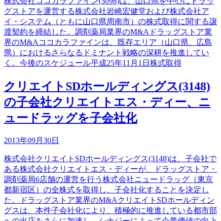
株式会社ココカラファイン(3098)は、山口県を中心にドラッ
グストアを運営する株式会社岩崎宏健堂および株式会社ア
イ・システム（ともに山口県周南市）の株式取得に関する譲
渡契約を締結した。調剤薬局業界のM&Aドラッグストア業
界のM&Aココカラファインは、既存エリア（山口県、広島
県）におけるさらなるドミナント戦略の深耕を推進してい
く。今後のスケジュール平成25年11月1日株式取得
クリエイトSDホールディングス(3148)
の子会社クリエイトエス・ディー、ニ
ュードラッグを子会社化
2013年09月30日
株式会社クリエイトSDホールディングス(3148)は、子会社で
ある株式会社クリエイトエス・ディーが、ドラッグストア・
調剤薬局6店舗の運営を行う株式会社ニュードラッグ（東京
都新宿区）の全株式を取得し、子会社化することを決定し
た。ドラッグストア業界のM&AクリエイトSDホールディン
グスは、本件子会社化により、積極的に推進している都市部
への出店をさらに加速し、シナジーによって企業価値の向上