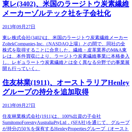
東レ(3402)、米国のラージトウ炭素繊維
メーカーゾルテック社を子会社化
2013年09月27日
東レ株式会社(3402)は、米国のラージトウ炭素繊維メーカー
ZoltekCompanies,Inc.（NASDAQ上場）との間で、同社の全
株式を取得することに合意した。繊維・皮革業界のM&A東
レは、本件買収により、ラージトウ炭素繊維事業に本格参入
し、レギュラートウ炭素繊維とは全く異なる分野での事業展
開も行っていく。
住友林業(1911)、オーストラリアHenley
グループの持分を追加取得
2013年09月27日
住友林業株式会社(1911)は、100%出資の子会社
SumitomoForestryAustraliaPtyLtd．(SFA社)を通じて、グループ
が持分の50％を保有するHenleyPropertiesグループ（オースト