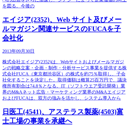
を図る。今後の
エイジア(2352)、Web サイト及びメー
ルマガジン関連サービスのFUCAを子
会社化
2013年09月30日
株式会社エイジア(2352)は、Webサイトおよびメールマガジ
ンの戦略立案・企画・制作・分析サービス事業を提供する株
式会社FUCA（東京都渋谷区）の株式を約75％取得し、子会
社化することを決定した。取得価額は概算25百万円で、議決
権所有割合は74.8％となる。IT（ソフトウエア受託開発）業
界のM&Aネット広告・マーケティング業界のM&Aエイジア
およびFUCAは、双方の強みを活かし、システム導入から
日医工(4541)、アステラス製薬(4503)富
士工場の事業を承継へ