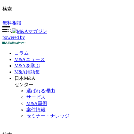
検索
無料相談
powered by
コラム
M&A
ニュース
M&Aを
学ぶ
M&A
用語集
日本M&A
センター
選ばれる理由
サービス
M&A事例
案件情報
セミナー・ナレッジ