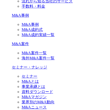
流れから知る当社のサービス
手数料・料金
M&A事例
M&A事例
M&A成約式
M&A成約実績一覧
M&A案件
M&A案件一覧
海外M&A案件一覧
セミナー・ナレッジ
セミナー
M&Aとは
事業承継とは
資料ダウンロード
M&Aマガジン
業界別のM&A動向
M&Aニュース