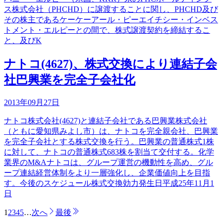
ス株式会社（PHCHD）に譲渡することに関し、PHCHD及び
その株主であるケーケーアール・ピーエイチシー・インベス
トメント・エルピーとの間で、株式譲渡契約を締結するこ
と、及びK
ナトコ(4627)、株式交換により連結子会
社巴興業を完全子会社化
2013年09月27日
ナトコ株式会社(4627)と連結子会社である巴興業株式会社
（ともに愛知県みよし市）は、ナトコを完全親会社、巴興業
を完全子会社とする株式交換を行う。巴興業の普通株式1株
に対して、ナトコの普通株式683株を割当て交付する。化学
業界のM&Aナトコは、グループ運営の機動性を高め、グル
ープ連結経営体制をより一層強化し、企業価値向上を目指
す。今後のスケジュール株式交換効力発生日平成25年11月1
日
1
2
3
4
5
…
次へ
最後