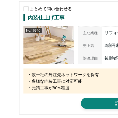
まとめて問い合わせる
内装仕上げ工事
No.16940
リフォ
主な業種
2億円
売上高
後継者
譲渡理由
・数十社の外注先ネットワークを保有

・多様な内装工事に対応可能

・元請工事が80%程度