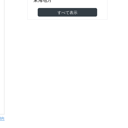
食品製造・食品卸
(2)
関西地方
すべて表示
機械・金属・電子部品
(17)
中国地方
医薬品・医療機器
(0)
四国地方
建築・土木・工事
九州・沖縄地方
小売（スーパー・コンビニ等）
(0)
海外
アパレル・美容・化粧品
(2)
東南アジア
調剤薬局・ドラッグストア
(1)
東アジア
家具・雑貨
(3)
その他アジア
農林水産
(0)
オセアニア
その他
(5)
欧州
北米
南米
中東
動向
アフリカ