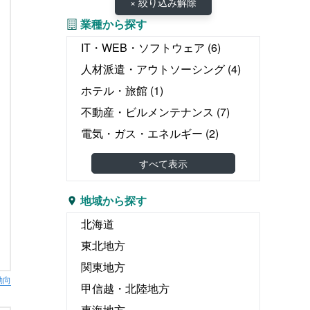
× 絞り込み解除
業種から探す
IT・WEB・ソフトウェア
(6)
人材派遣・アウトソーシング
(4)
ホテル・旅館
(1)
不動産・ビルメンテナンス
(7)
電気・ガス・エネルギー
(2)
教育・塾
(0)
すべて表示
介護・医療・福祉
(12)
婚礼・葬儀
(0)
地域から探す
物流・運輸・倉庫
(6)
北海道
リース・レンタル
(2)
東北地方
飲食
(0)
関東地方
動向
広告・出版・印刷
(5)
甲信越・北陸地方
エンタテイメント関連
(2)
東海地方