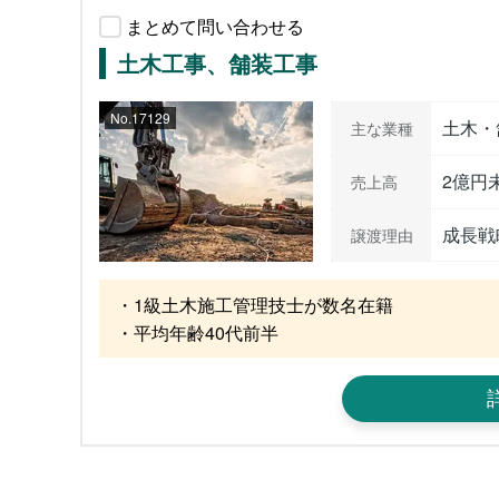
まとめて問い合わせる
土木工事、舗装工事
No.17129
土木・
主な業種
2億円
売上高
成長戦
譲渡理由
・1級土木施工管理技士が数名在籍

・平均年齢40代前半