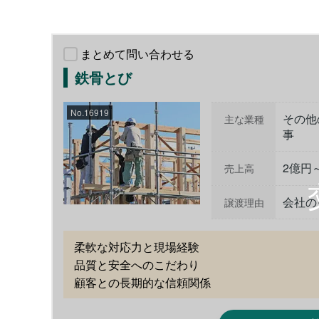
まとめて問い合わせる
鉄骨とび
No.16919
その他
主な業種
事
2億円
売上高
会社の
譲渡理由
柔軟な対応力と現場経験

品質と安全へのこだわり

顧客との長期的な信頼関係