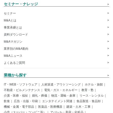
セミナー・ナレッジ
セミナー
M&Aとは
事業承継とは
資料ダウンロード
M&Aマガジン
業界別のM&A動向
M&Aニュース
よくあるご質問
業種から探す
IT・WEB・ソフトウェア
人材派遣・アウトソーシング
ホテル・旅館
不動産・ビルメンテナンス
電気・ガス・エネルギー
教育・塾
介護・医療・福祉
婚礼・葬儀
物流・運輸・倉庫
リース・レンタル
飲食
広告・出版・印刷
エンタテイメント関連
食品製造・食品卸
機械・金属・電子部品
医薬品・医療機器
建築・土木・工事
小売（スーパー・コンビニ等）
アパレル・美容・化粧品