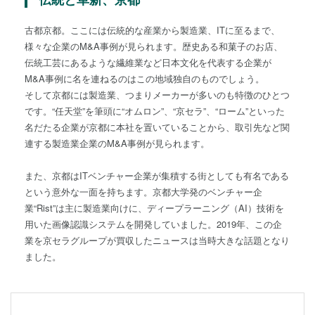
古都京都。ここには伝統的な産業から製造業、ITに至るまで、
様々な企業のM&A事例が見られます。歴史ある和菓子のお店、
伝統工芸にあるような繊維業など日本文化を代表する企業が
M&A事例に名を連ねるのはこの地域独自のものでしょう。
そして京都には製造業、つまりメーカーが多いのも特徴のひとつ
です。“任天堂”を筆頭に“オムロン”、“京セラ”、“ローム”といった
名だたる企業が京都に本社を置いていることから、取引先など関
連する製造業企業のM&A事例が見られます。
また、京都はITベンチャー企業が集積する街としても有名である
という意外な一面を持ちます。京都大学発のベンチャー企
業“Rist”は主に製造業向けに、ディープラーニング（AI）技術を
用いた画像認識システムを開発していました。2019年、この企
業を京セラグループが買収したニュースは当時大きな話題となり
ました。