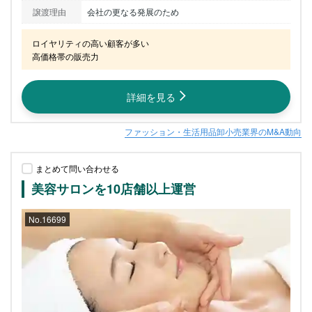
譲渡理由
会社の更なる発展のため
ロイヤリティの高い顧客が多い

高価格帯の販売力
詳細を見る
ファッション・生活用品卸小売業界のM&A動向
まとめて問い合わせる
美容サロンを10店舗以上運営
No.16699