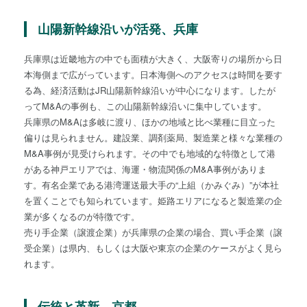
山陽新幹線沿いが活発、兵庫
兵庫県は近畿地方の中でも面積が大きく、大阪寄りの場所から日
本海側まで広がっています。日本海側へのアクセスは時間を要す
る為、経済活動はJR山陽新幹線沿いが中心になります。したが
ってM&Aの事例も、この山陽新幹線沿いに集中しています。
兵庫県のM&Aは多岐に渡り、ほかの地域と比べ業種に目立った
偏りは見られません。建設業、調剤薬局、製造業と様々な業種の
M&A事例が見受けられます。その中でも地域的な特徴として港
がある神戸エリアでは、海運・物流関係のM&A事例がありま
す。有名企業である港湾運送最大手の“上組（かみぐみ）”が本社
を置くことでも知られています。姫路エリアになると製造業の企
業が多くなるのが特徴です。
売り手企業（譲渡企業）が兵庫県の企業の場合、買い手企業（譲
受企業）は県内、もしくは大阪や東京の企業のケースがよく見ら
れます。
伝統と革新、京都