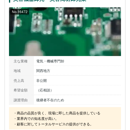
No.16472
主な業種
電気・機械専門卸
地域
関西地方
売上高
非公開
希望金額
（応相談）
譲渡理由
後継者不在のため
・商品の品質が良く、現場に即した商品を提供している

・業界内での知名度が高い。

・顧客に対してトータルサービスの提供ができる。