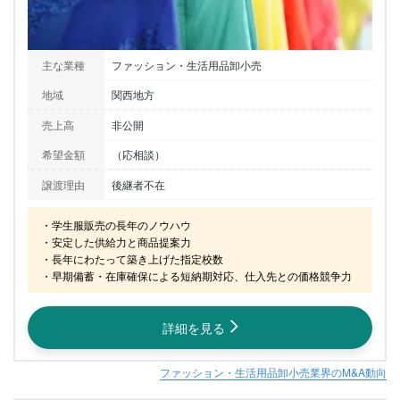
主な業種
ファッション・生活用品卸小売
地域
関西地方
売上高
非公開
希望金額
（応相談）
譲渡理由
後継者不在
・学生服販売の長年のノウハウ

・安定した供給力と商品提案力

・長年にわたって築き上げた指定校数

・早期備蓄・在庫確保による短納期対応、仕入先との価格競争力
詳細を見る
ファッション・生活用品卸小売業界のM&A動向