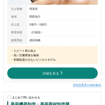
主な業種
理美容
地域
関西地方
売上高
2億円～5億円
希望金額
（応相談）
譲渡理由
成長戦略
・リピート率の高さ

・良い労働環境を確保

・初期投資の少ないビジネスモデル
詳細を見る
理美容業界のM&A動向
まとめて問い合わせる
美容機器卸売・美容商材卸売業