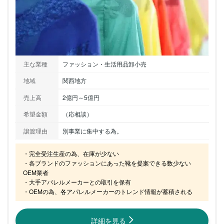
主な業種
ファッション・生活用品卸小売
地域
関西地方
売上高
2億円～5億円
希望金額
（応相談）
譲渡理由
別事業に集中する為。
・完全受注生産の為、在庫が少ない

・各ブランドのファッションにあった靴を提案できる数少ない
OEM業者

・大手アパレルメーカーとの取引を保有

・OEMの為、各アパレルメーカーのトレンド情報が蓄積される
詳細を見る