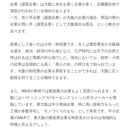
企業（譲受企業）は大阪に本社を置く企業が多く、近畿圏全体で
買収が行われている傾向があります。
一方、売り手企業（譲渡企業）が大阪の企業の場合、周辺の県の
企業が買い手（譲受企業）として大阪進出を図る、という動きが
あります。
産業として多いのは小売・卸売業です。古くは豊臣秀吉が大阪城
を築き、政治・経済の中心地となり、江戸時代には天下の台所と
呼ばれるほど商業の中心地でした。現在においても、卸売・小売
の比率は全国的にも高く「商人の街」の呼び名で知られていま
す。大阪の卸売業の企業を買収することができれば、大阪に広く
販路を持てることが期待できます。
また、M&Aの事例では製造業の企業もよく見受けられます。大
阪には“パナソニック”や“キーエンス”といった巨大メーカーが君
臨しています。東大阪は中小零細企業、特に高い技術力をもった
工場が多数存在し「モノづくりのまち」として有名です。中小企
業のM&Aで、東大阪の製造業企業を時折見かけるのは地域的な
特徴と言えるでしょう。