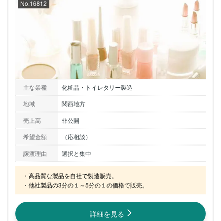
No.16812
主な業種
化粧品・トイレタリー製造
地域
関西地方
売上高
非公開
希望金額
（応相談）
譲渡理由
選択と集中
・高品質な製品を自社で製造販売。

・他社製品の3分の１～5分の１の価格で販売。
詳細を見る