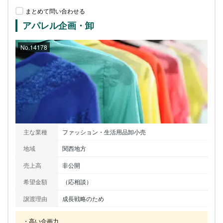
まとめて問い合わせる
アパレル企画・卸
No.14178
主な業種
ファッション・生活用品卸小売
地域
関西地方
売上高
非公開
希望金額
（応相談）
譲渡理由
成長戦略のため
・高い企画力
