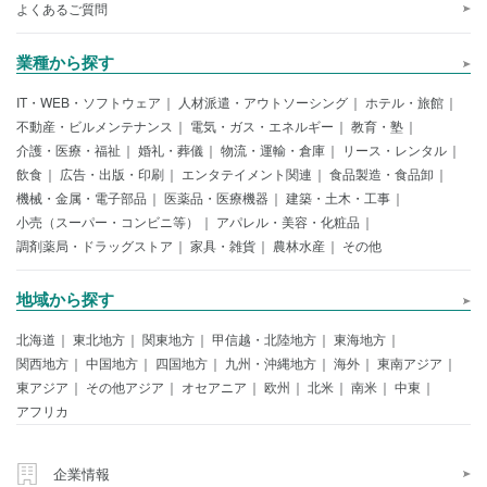
よくあるご質問
業種から探す
IT・WEB・ソフトウェア
人材派遣・アウトソーシング
ホテル・旅館
不動産・ビルメンテナンス
電気・ガス・エネルギー
教育・塾
介護・医療・福祉
婚礼・葬儀
物流・運輸・倉庫
リース・レンタル
飲食
広告・出版・印刷
エンタテイメント関連
食品製造・食品卸
機械・金属・電子部品
医薬品・医療機器
建築・土木・工事
小売（スーパー・コンビニ等）
アパレル・美容・化粧品
調剤薬局・ドラッグストア
家具・雑貨
農林水産
その他
地域から探す
北海道
東北地方
関東地方
甲信越・北陸地方
東海地方
関西地方
中国地方
四国地方
九州・沖縄地方
海外
東南アジア
東アジア
その他アジア
オセアニア
欧州
北米
南米
中東
アフリカ
企業情報