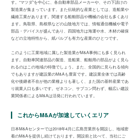
す。“マツダ”を中心に、各自動車部品メーカーや、その下請けの
製造業が集まっています。また伝統的な産業としては、造船業や
繊維工業があります。関連する船舶部品や機械の会社も多くあり
ます。鳥取県、島根県などの山陰地方では、情報通信機械や電子
部品・デバイスが盛んであり、四国地方は海運や水、木材の確保
などの立地特性から、紙パルプも有力な産業のひとつです。
このように工業地域に属した製造業がM&A事例にも多く見られ
ます。自動車関連部品の製造、造船業、船舶用の部品がよく見ら
れるのはこの地域の特徴でしょう。また、全国的に見られる傾向
でもありますが建設業のM&Aも豊富です。建設業全体では高齢
化や後継者不在が他の業種よりも著しく、また国の基幹産業であ
り就業人口も多いです。ゼネコン、サブコン問わず、幅広い建設
業関係者によるM&Aは活発に行われています。
これからM&Aが加速していくエリア
日本M&Aセンターでは2018年4月に広島営業所を開設し、地域密
着のM&Aを提供し続けております。開設前と比べて、当社にご