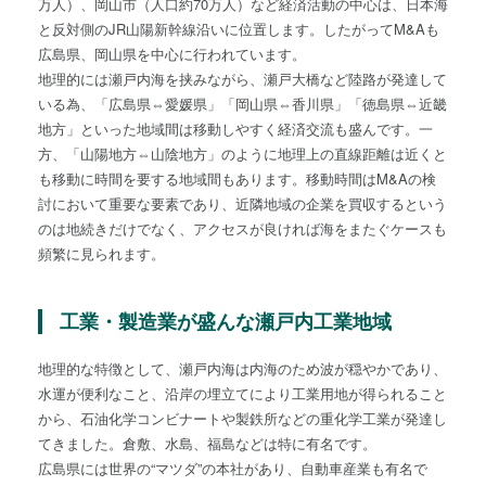
万人）、岡山市（人口約70万人）など経済活動の中心は、日本海
と反対側のJR山陽新幹線沿いに位置します。したがってM&Aも
広島県、岡山県を中心に行われています。
地理的には瀬戸内海を挟みながら、瀬戸大橋など陸路が発達して
いる為、「広島県⇔愛媛県」「岡山県⇔香川県」「徳島県⇔近畿
地方」といった地域間は移動しやすく経済交流も盛んです。一
方、「山陽地方⇔山陰地方」のように地理上の直線距離は近くと
も移動に時間を要する地域間もあります。移動時間はM&Aの検
討において重要な要素であり、近隣地域の企業を買収するという
のは地続きだけでなく、アクセスが良ければ海をまたぐケースも
頻繁に見られます。
工業・製造業が盛んな瀬戸内工業地域
地理的な特徴として、瀬戸内海は内海のため波が穏やかであり、
水運が便利なこと、沿岸の埋立てにより工業用地が得られること
から、石油化学コンビナートや製鉄所などの重化学工業が発達し
てきました。倉敷、水島、福島などは特に有名です。
広島県には世界の“マツダ”の本社があり、自動車産業も有名で