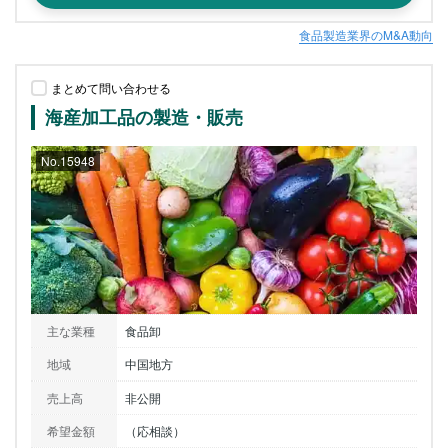
食品製造業界のM&A動向
まとめて問い合わせる
海産加工品の製造・販売
No.15948
主な業種
食品卸
地域
中国地方
売上高
非公開
希望金額
（応相談）