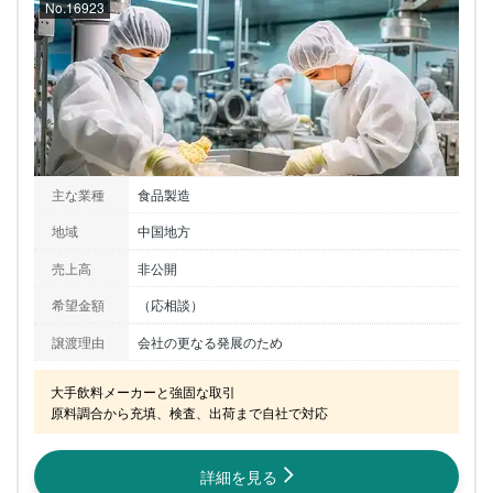
No.16923
主な業種
食品製造
地域
中国地方
売上高
非公開
希望金額
（応相談）
譲渡理由
会社の更なる発展のため
大手飲料メーカーと強固な取引

原料調合から充填、検査、出荷まで自社で対応
詳細を見る