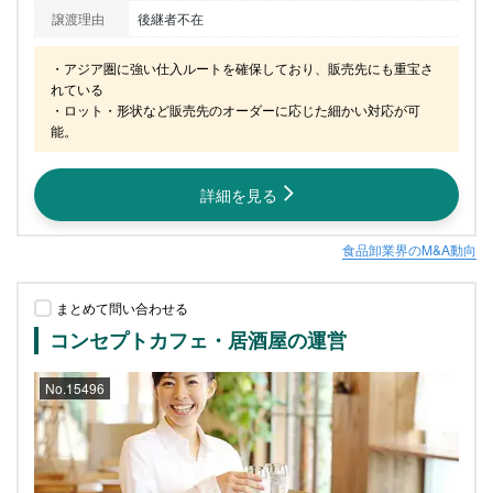
譲渡理由
後継者不在
・アジア圏に強い仕入ルートを確保しており、販売先にも重宝さ
れている

・ロット・形状など販売先のオーダーに応じた細かい対応が可
能。
詳細を見る
食品卸業界のM&A動向
まとめて問い合わせる
コンセプトカフェ・居酒屋の運営
No.15496