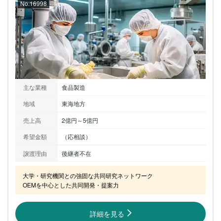
No.16998
主な業種
食品製造
地域
東海地方
売上高
2億円～5億円
希望金額
（応相談）
譲渡理由
後継者不在
大学・研究機関との強固な共同研究ネットワーク

OEMを中心とした共同開発・提案力
詳細を見る