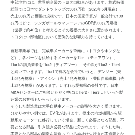
中部地方には、世界的企業のトヨタ自動車があります。株式時価
総額では日本でダントツトップの30兆円強（2023年5月現在）、
売上30兆円と巨額の規模です。日本の国家予算が一般会計で100
兆円ほどで、シンガポールやマレーシアのGDP約30兆円規模
（世界で約40位）と考えるとその規模の大きさに驚かされます。
トヨタは中部地区において圧倒的な影響力を持っています。
自動車業界では、完成車メーカーを筆頭に（トヨタやホンダな
ど）、各パーツを供給するメーカーをTier1（ティアワン）、
Tier1の請負業者をTier2（ティアツー）、その次がTier3・Tier4、
と続いていきます。Tier1で有名な会社でいうと、デンソー（売
上5兆円規模）・アイシン（売上4兆円規模）・豊田自動織機（売
上2兆円規模）があります。いずれも愛知県の会社です。日本
M&Aセンターにご相談いただく中にはTier2・Tier3…といった製
造業のお客様もいらっしゃいます。
そうした製造業は大手自動車メーカーの影響を大きく受けます。
分かりやすい例では、EV化があります。従来の内燃機関から駆
動系がモーターに移行していく場合、新しく必要となる部品、不
要となる部品、引き続き必要な部品に分かれます。そうした時、
不要となる部品の製造を請負っている会社は先行きが不透明とな