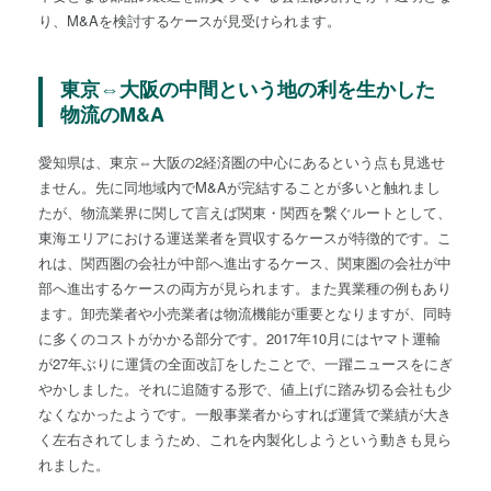
り、M&Aを検討するケースが見受けられます。
東京⇔大阪の中間という地の利を生かした
物流のM&A
愛知県は、東京⇔大阪の2経済圏の中心にあるという点も見逃せ
ません。先に同地域内でM&Aが完結することが多いと触れまし
たが、物流業界に関して言えば関東・関西を繋ぐルートとして、
東海エリアにおける運送業者を買収するケースが特徴的です。こ
れは、関西圏の会社が中部へ進出するケース、関東圏の会社が中
部へ進出するケースの両方が見られます。また異業種の例もあり
ます。卸売業者や小売業者は物流機能が重要となりますが、同時
に多くのコストがかかる部分です。2017年10月にはヤマト運輸
が27年ぶりに運賃の全面改訂をしたことで、一躍ニュースをにぎ
やかしました。それに追随する形で、値上げに踏み切る会社も少
なくなかったようです。一般事業者からすれば運賃で業績が大き
く左右されてしまうため、これを内製化しようという動きも見ら
れました。