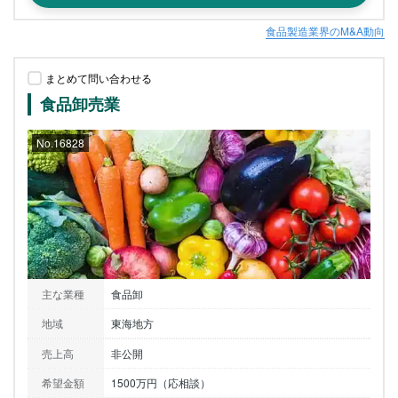
食品製造業界のM&A動向
まとめて問い合わせる
食品卸売業
No.16828
主な業種
食品卸
地域
東海地方
売上高
非公開
希望金額
1500万円（応相談）