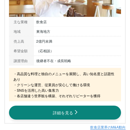
主な業種
飲食店
地域
東海地方
売上高
2億円未満
希望金額
（応相談）
譲渡理由
後継者不在・成長戦略
・高品質な料理と独自のメニューを展開し、高い知名度と話題性
あり

・クリーンな運営、従業員が安心して働ける環境

・SNSを活用した高い集客力

・各店舗違う世界観を構築、それぞれリピーターを獲得
詳細を見る
飲食店業界のM&A動向