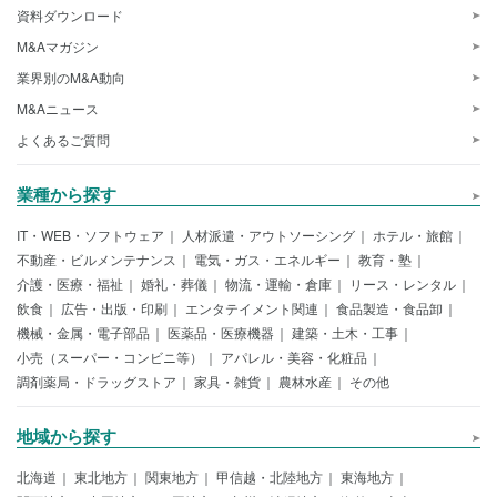
資料ダウンロード
M&Aマガジン
業界別のM&A動向
M&Aニュース
よくあるご質問
業種から探す
IT・WEB・ソフトウェア
人材派遣・アウトソーシング
ホテル・旅館
不動産・ビルメンテナンス
電気・ガス・エネルギー
教育・塾
介護・医療・福祉
婚礼・葬儀
物流・運輸・倉庫
リース・レンタル
飲食
広告・出版・印刷
エンタテイメント関連
食品製造・食品卸
機械・金属・電子部品
医薬品・医療機器
建築・土木・工事
小売（スーパー・コンビニ等）
アパレル・美容・化粧品
調剤薬局・ドラッグストア
家具・雑貨
農林水産
その他
地域から探す
北海道
東北地方
関東地方
甲信越・北陸地方
東海地方