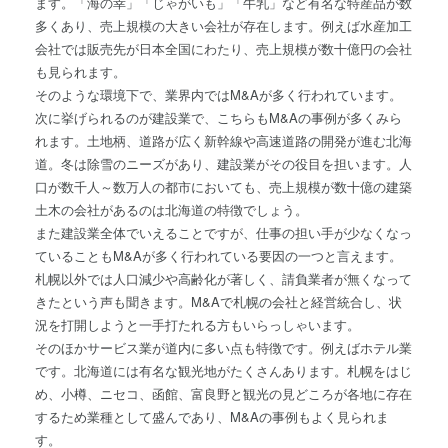
ます。「海の幸」「じゃがいも」「牛乳」など有名な特産品が数
多くあり、売上規模の大きい会社が存在します。例えば水産加工
会社では販売先が日本全国にわたり、売上規模が数十億円の会社
も見られます。
そのような環境下で、業界内ではM&Aが多く行われています。
次に挙げられるのが建設業で、こちらもM&Aの事例が多くみら
れます。土地柄、道路が広く新幹線や高速道路の開発が進む北海
道。冬は除雪のニーズがあり、建設業がその役目を担います。人
口が数千人～数万人の都市においても、売上規模が数十億の建築
土木の会社があるのは北海道の特徴でしょう。
また建設業全体でいえることですが、仕事の担い手が少なくなっ
ていることもM&Aが多く行われている要因の一つと言えます。
札幌以外では人口減少や高齢化が著しく、請負業者が無くなって
きたという声も聞きます。M&Aで札幌の会社と経営統合し、状
況を打開しようと一手打たれる方もいらっしゃいます。
そのほかサービス業が道内に多い点も特徴です。例えばホテル業
です。北海道には有名な観光地がたくさんあります。札幌をはじ
め、小樽、ニセコ、函館、富良野と観光の見どころが各地に存在
するため業種として盛んであり、M&Aの事例もよく見られま
す。