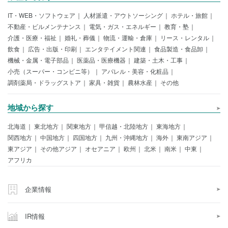
IT・WEB・ソフトウェア
人材派遣・アウトソーシング
ホテル・旅館
不動産・ビルメンテナンス
電気・ガス・エネルギー
教育・塾
介護・医療・福祉
婚礼・葬儀
物流・運輸・倉庫
リース・レンタル
飲食
広告・出版・印刷
エンタテイメント関連
食品製造・食品卸
機械・金属・電子部品
医薬品・医療機器
建築・土木・工事
小売（スーパー・コンビニ等）
アパレル・美容・化粧品
調剤薬局・ドラッグストア
家具・雑貨
農林水産
その他
地域から探す
北海道
東北地方
関東地方
甲信越・北陸地方
東海地方
関西地方
中国地方
四国地方
九州・沖縄地方
海外
東南アジア
東アジア
その他アジア
オセアニア
欧州
北米
南米
中東
アフリカ
企業情報
IR情報