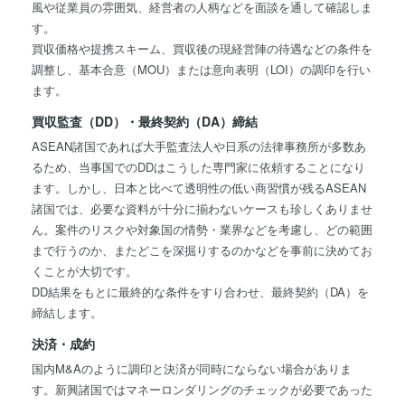
風や従業員の雰囲気、経営者の人柄などを面談を通して確認しま
す。
買収価格や提携スキーム、買収後の現経営陣の待遇などの条件を
調整し、基本合意（MOU）または意向表明（LOI）の調印を行い
ます。
買収監査（DD）・最終契約（DA）締結
ASEAN諸国であれば大手監査法人や日系の法律事務所が多数あ
るため、当事国でのDDはこうした専門家に依頼することになり
ます。しかし、日本と比べて透明性の低い商習慣が残るASEAN
諸国では、必要な資料が十分に揃わないケースも珍しくありませ
ん。案件のリスクや対象国の情勢・業界などを考慮し、どの範囲
まで行うのか、またどこを深掘りするのかなどを事前に決めてお
くことが大切です。
DD結果をもとに最終的な条件をすり合わせ、最終契約（DA）を
締結します。
決済・成約
国内M&Aのように調印と決済が同時にならない場合がありま
す。新興諸国ではマネーロンダリングのチェックが必要であった