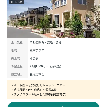
No.13385
主な業種
不動産開発・流通・賃貸
地域
東南アジア
売上高
非公開
希望金額
28億8000万円（応相談）
譲渡理由
後継者不在
・高い収益性と安定したキャッシュフロー

・広域展開された成熟した運営基盤

・テクノロジーを活用した効率的運営モデル