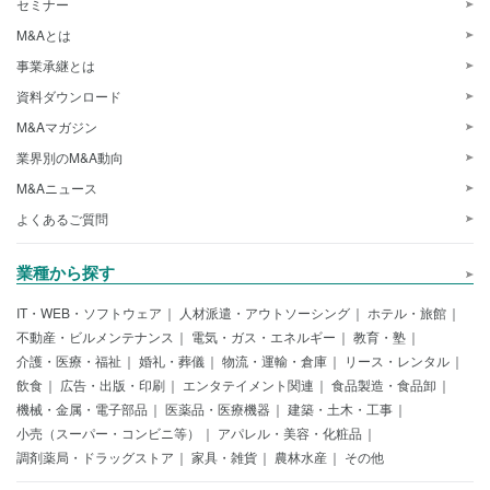
セミナー
M&Aとは
事業承継とは
資料ダウンロード
M&Aマガジン
業界別のM&A動向
M&Aニュース
よくあるご質問
業種から探す
IT・WEB・ソフトウェア
人材派遣・アウトソーシング
ホテル・旅館
不動産・ビルメンテナンス
電気・ガス・エネルギー
教育・塾
介護・医療・福祉
婚礼・葬儀
物流・運輸・倉庫
リース・レンタル
飲食
広告・出版・印刷
エンタテイメント関連
食品製造・食品卸
機械・金属・電子部品
医薬品・医療機器
建築・土木・工事
小売（スーパー・コンビニ等）
アパレル・美容・化粧品
調剤薬局・ドラッグストア
家具・雑貨
農林水産
その他