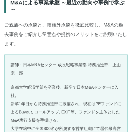
M&Aによる事業承継 ～最近の動向や事例で学ぶ
～
ご親族への承継と、親族外承継を徹底比較し、M&Aの過
去事例をご紹介し留意点や提携のメリットをご説明いたし
ます。
講師：日本M&Aセンター 成長戦略事業部 特務推進部 上山
宗一郎
京都大学経済学部を卒業後、新卒で日本M&Aセンターに入
社。
新卒1年目から特務推進部に抜擢され、現在はPEファンドに
よるBuyout, ロールアップ, EXIT等、ファンドを主体とした
M&A実行支援を手掛ける。
大学在籍中に全国800名が所属する営業組織にて歴代最高営