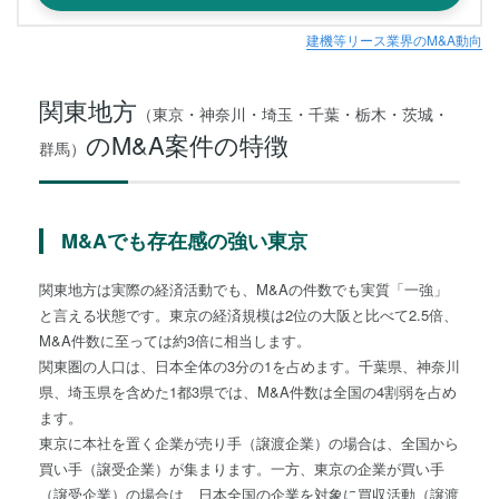
建機等リース業界のM&A動向
関東地方
（東京・神奈川・埼玉・千葉・栃木・茨城・
のM&A案件の特徴
群馬）
M&Aでも存在感の強い東京
関東地方は実際の経済活動でも、M&Aの件数でも実質「一強」
と言える状態です。東京の経済規模は2位の大阪と比べて2.5倍、
M&A件数に至っては約3倍に相当します。
関東圏の人口は、日本全体の3分の1を占めます。千葉県、神奈川
県、埼玉県を含めた1都3県では、M&A件数は全国の4割弱を占め
ます。
東京に本社を置く企業が売り手（譲渡企業）の場合は、全国から
買い手（譲受企業）が集まります。一方、東京の企業が買い手
（譲受企業）の場合は、日本全国の企業を対象に買収活動（譲渡