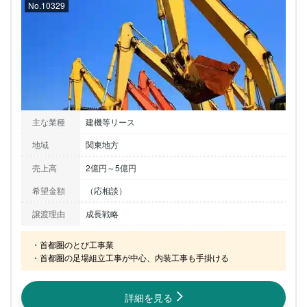
No.10329
主な業種
建機等リース
地域
関東地方
売上高
2億円～5億円
希望金額
（応相談）
譲渡理由
成長戦略
・首都圏のとび工事業

・首都圏の足場組立工事が中心、内装工事も手掛ける
詳細を見る