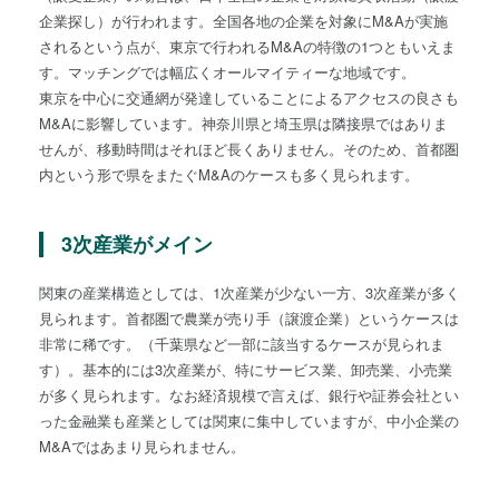
企業探し）が行われます。全国各地の企業を対象にM&Aが実施
されるという点が、東京で行われるM&Aの特徴の1つともいえま
す。マッチングでは幅広くオールマイティーな地域です。
東京を中心に交通網が発達していることによるアクセスの良さも
M&Aに影響しています。神奈川県と埼玉県は隣接県ではありま
せんが、移動時間はそれほど長くありません。そのため、首都圏
内という形で県をまたぐM&Aのケースも多く見られます。
3次産業がメイン
関東の産業構造としては、1次産業が少ない一方、3次産業が多く
見られます。首都圏で農業が売り手（譲渡企業）というケースは
非常に稀です。（千葉県など一部に該当するケースが見られま
す）。基本的には3次産業が、特にサービス業、卸売業、小売業
が多く見られます。なお経済規模で言えば、銀行や証券会社とい
った金融業も産業としては関東に集中していますが、中小企業の
M&Aではあまり見られません。