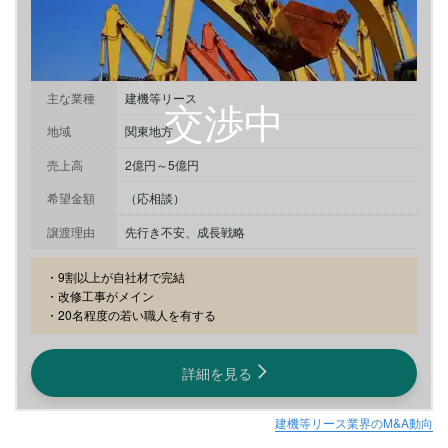
主な業種
建機等リース
地域
関東地方
売上高
2億円～5億円
希望金額
（応相談）
譲渡理由
先行き不安、成長戦略
・9割以上が自社材で完結

・改修工事がメイン

・20名程度の若い職人を有する
詳細を見る
建機等リース業界のM&A動向