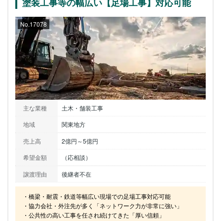
塗装工事等の幅広い【足場工事】対応可能
No.17078
主な業種
土木・舗装工事
地域
関東地方
売上高
2億円～5億円
希望金額
（応相談）
譲渡理由
後継者不在
・橋梁・耐震・鉄道等幅広い現場での足場工事対応可能

・協力会社・外注先が多く「ネットワーク力が非常に強い」

・公共性の高い工事を任され続けてきた「厚い信頼」