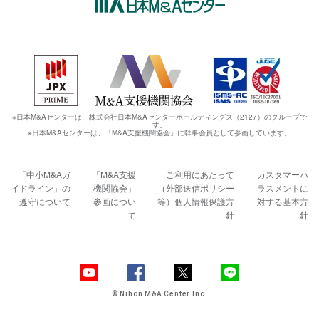
※日本M&Aセンターは、株式会社日本M&Aセンターホールディングス（2127）のグループで
す。
※日本M&Aセンターは、「M&A支援機関協会」に幹事会員として参画しています。
「中小M&Aガ
「M&A支援
ご利用にあたって
カスタマーハ
イドライン」の
機関協会」
（外部送信ポリシー
ラスメントに
遵守について
参画につい
等）
個人情報保護方
対する基本方
て
針
針
© Nihon M&A Center Inc.