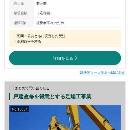
売上高
非公開
希望金額
（応相談）
譲渡理由
後継者不在のため
・民間・公共ともに安定した受注

・高利益率を誇る
詳細を見る
建機等リース業界のM&A動向
まとめて問い合わせる
戸建改修を得意とする足場工事業
No.15654