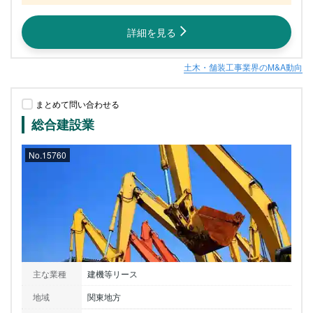
詳細を見る
土木・舗装工事業界のM&A動向
まとめて問い合わせる
総合建設業
No.15760
主な業種
建機等リース
地域
関東地方