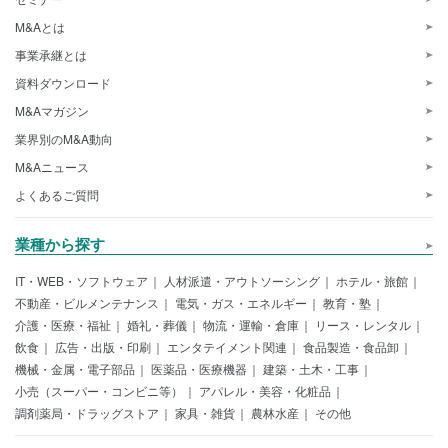
M&Aとは
事業承継とは
資料ダウンロード
M&Aマガジン
業界別のM&A動向
M&Aニュース
よくあるご質問
業種から探す
IT・WEB・ソフトウェア
人材派遣・アウトソーシング
ホテル・旅館
不動産・ビルメンテナンス
電気・ガス・エネルギー
教育・塾
介護・医療・福祉
婚礼・葬儀
物流・運輸・倉庫
リース・レンタル
飲食
広告・出版・印刷
エンタテイメント関連
食品製造・食品卸
機械・金属・電子部品
医薬品・医療機器
建築・土木・工事
小売（スーパー・コンビニ等）
アパレル・美容・化粧品
調剤薬局・ドラッグストア
家具・雑貨
農林水産
その他