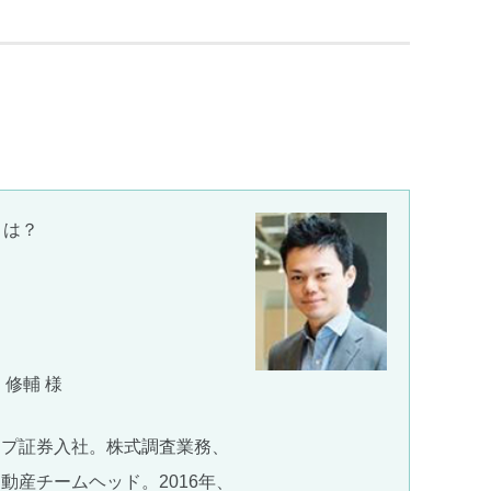
とは？
 修輔 様
ープ証券入社。株式調査業務、
動産チームヘッド。2016年、