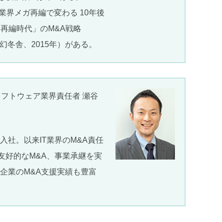
界メガ再編で変わる 10年後
界再編時代」のM&A戦略
幻冬舎、2015年）がある。
･ソフトウェア業界責任者 瀬谷
入社。以来IT業界のM&A責任
友好的なM&A、事業承継を実
T企業のM&A支援実績も豊富