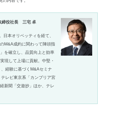
見の内容です。
取締役社長 三宅 卓
。日本オリベッティを経て、
のM&A成約に関わって陣頭指
ウ」を確立し、品質向上と効率
を実現して上場に貢献。中堅・
り、経験に基づくM&Aセミナ
、テレビ東京系「カンブリア宮
」日経新聞「交遊抄」ほか、テレ