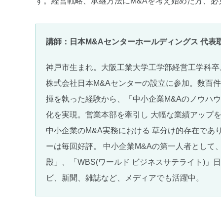
す。経営戦略、承継方法にM&Aを考え始めた方、必
講師：日本M&Aセンターホールディングス 代表
神戸市生まれ。大阪工業大学工学部経営工学科卒
株式会社日本M&Aセンターの設立に参加。数百件
揮を執った経験から、「中小企業M&Aのノウハ
化を実現。営業本部を牽引し 大幅な業績アップ
中小企業のM&A実務における 草分け的存在であ
ーは毎回好評。 中小企業M&Aの第一人者として
殿」、「WBS(ワールド ビジネスサテライト)
ビ、新聞、雑誌など、メディアでも活躍中。