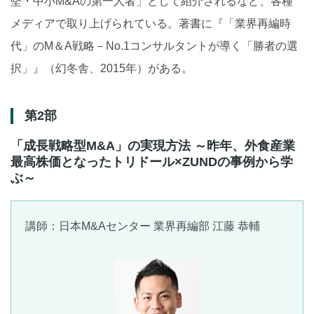
堅・中小M&Aの第一人者」として紹介されるなど、各種
メディアで取り上げられている。著書に『「業界再編時
代」のM＆A戦略－No.1コンサルタントが導く「勝者の選
択」』（幻冬舎、2015年）がある。
第2部
「成長戦略型M&A」の実現方法 ～昨年、外食産業
最高株価となったトリドール×ZUNDの事例から学
ぶ～
講師：日本M&Aセンター 業界再編部 江藤 恭輔