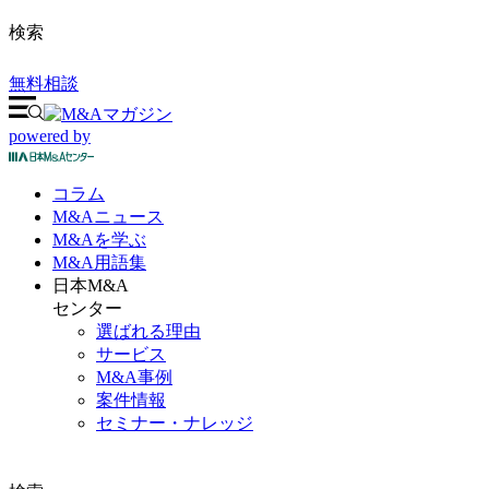
検索
無料相談
powered by
コラム
M&A
ニュース
M&Aを
学ぶ
M&A
用語集
日本M&A
センター
選ばれる理由
サービス
M&A事例
案件情報
セミナー・ナレッジ