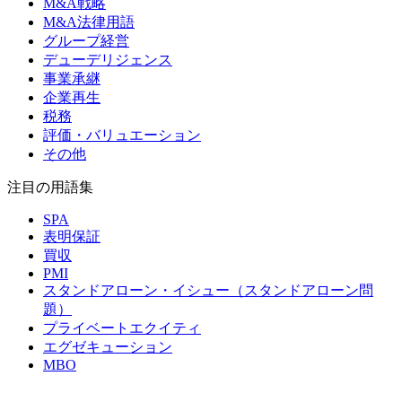
M&A戦略
M&A法律用語
グループ経営
デューデリジェンス
事業承継
企業再生
税務
評価・バリュエーション
その他
注目の用語集
SPA
表明保証
買収
PMI
スタンドアローン・イシュー（スタンドアローン問
題）
プライベートエクイティ
エグゼキューション
MBO