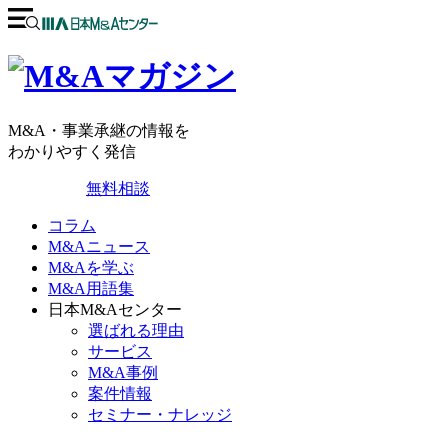
M&A・事業承継の情報を
わかりやすく発信
無料相談
コラム
M&Aニュース
M&Aを学ぶ
M&A用語集
日本M&Aセンター
選ばれる理由
サービス
M&A事例
案件情報
セミナー・ナレッジ