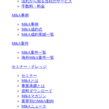
流れから知る当社のサービス
手数料・料金
M&A事例
M&A事例
M&A成約式
M&A成約実績一覧
M&A案件
M&A案件一覧
海外M&A案件一覧
セミナー・ナレッジ
セミナー
M&Aとは
事業承継とは
資料ダウンロード
M&Aマガジン
業界別のM&A動向
M&Aニュース