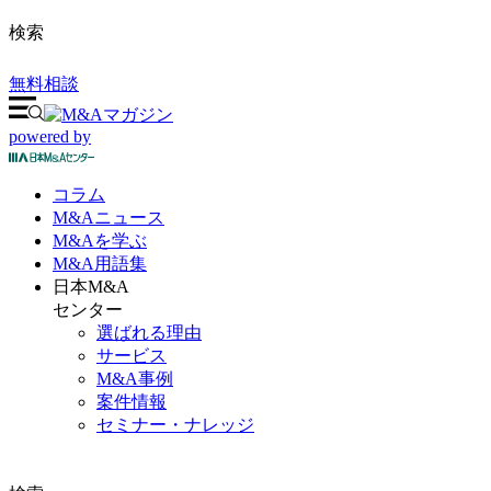
検索
無料相談
powered by
コラム
M&A
ニュース
M&Aを
学ぶ
M&A
用語集
日本M&A
センター
選ばれる理由
サービス
M&A事例
案件情報
セミナー・ナレッジ