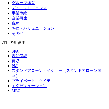
グループ経営
デューデリジェンス
事業承継
企業再生
税務
評価・バリュエーション
その他
注目の用語集
SPA
表明保証
買収
PMI
スタンドアローン・イシュー（スタンドアローン問
題）
プライベートエクイティ
エグゼキューション
MBO