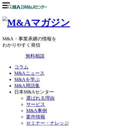
M&A・事業承継の情報を
わかりやすく発信
無料相談
コラム
M&Aニュース
M&Aを学ぶ
M&A用語集
日本M&Aセンター
選ばれる理由
サービス
M&A事例
案件情報
セミナー・ナレッジ