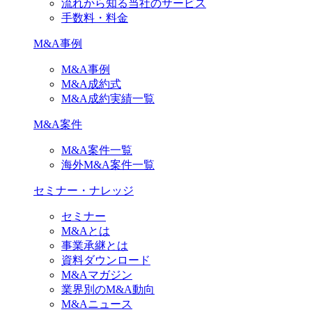
流れから知る当社のサービス
手数料・料金
M&A事例
M&A事例
M&A成約式
M&A成約実績一覧
M&A案件
M&A案件一覧
海外M&A案件一覧
セミナー・ナレッジ
セミナー
M&Aとは
事業承継とは
資料ダウンロード
M&Aマガジン
業界別のM&A動向
M&Aニュース