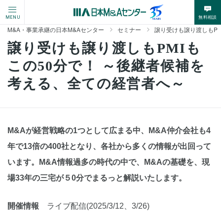
無料相談
MENU
M&A・事業承継の日本M&Aセンター
セミナー
譲り受けも譲り渡しもPM
譲り受けも譲り渡しもPMIも
この50分で！ ～後継者候補を
考える、全ての経営者へ～
M&Aが経営戦略の1つとして広まる中、M&A仲介会社も4
年で13倍の400社となり、各社から多くの情報が出回って
います。M&A情報過多の時代の中で、M&Aの基礎を、現
場33年の三宅が５0分でまるっと解説いたします。
開催情報
ライブ配信(2025/3/12、3/26)