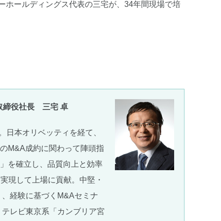
ンターホールディングス代表の三宅が、34年間現場で培
取締役社長 三宅 卓
。日本オリベッティを経て、
のM&A成約に関わって陣頭指
ウ」を確立し、品質向上と効率
を実現して上場に貢献。中堅・
り、経験に基づくM&Aセミナ
、テレビ東京系「カンブリア宮