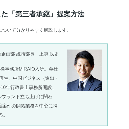
えた「第三者承継」提案方法
について分かりやすく解説します。
企画部 統括部長 上夷 聡史
律事務所MIRAIO入所。会社
再生、中国ビジネス（進出・
010年行政書士事務所開設、
アパレルブランド立ち上げに関わ
譲渡案件の開拓業務を中心に携
る。