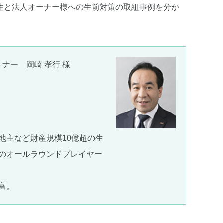
性と法人オーナー様への生前対策の取組事例を分か
ナー 岡崎 孝行 様
地主など財産規模10億超の生
のオールラウンドプレイヤー
富。