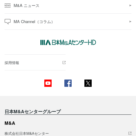
M&A ニュース
MA Channel（コラム）
採用情報
日本M&Aセンターグループ
M&A
株式会社日本M&Aセンター