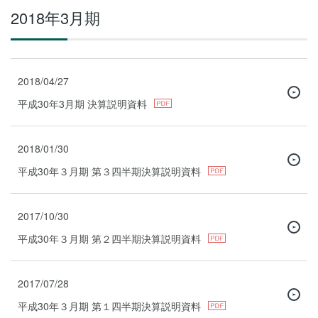
2018年3月期
2018/04/27
平成30年3月期 決算説明資料
2018/01/30
平成30年３月期 第３四半期決算説明資料
2017/10/30
平成30年３月期 第２四半期決算説明資料
2017/07/28
平成30年３月期 第１四半期決算説明資料