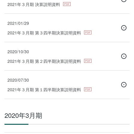
2021年３月期 決算説明資料
2021/01/29
2021年３月期 第３四半期決算説明資料
2020/10/30
2021年３月期 第２四半期決算説明資料
2020/07/30
2021年３月期 第１四半期決算説明資料
2020年3月期