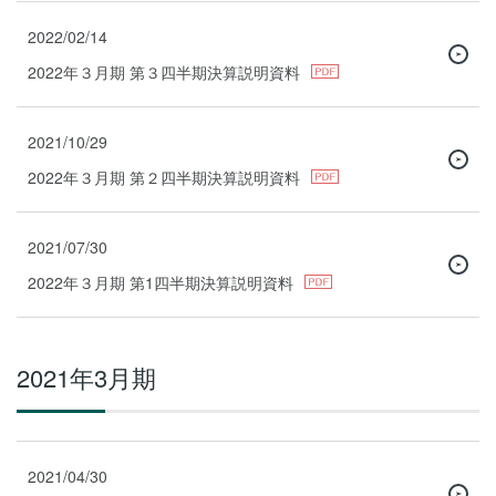
2022/02/14
2022年３月期 第３四半期決算説明資料
2021/10/29
2022年３月期 第２四半期決算説明資料
2021/07/30
2022年３月期 第1四半期決算説明資料
2021年3月期
2021/04/30