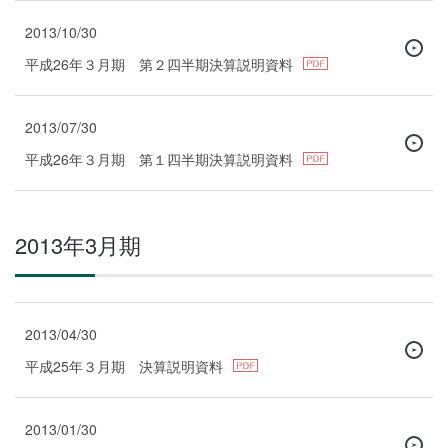
2013/10/30
平成26年３月期 第２四半期決算説明資料
2013/07/30
平成26年３月期 第１四半期決算説明資料
2013年3月期
2013/04/30
平成25年３月期 決算説明資料
2013/01/30