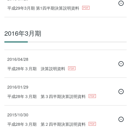
平成29年3月期 第1四半期決算説明資料
2016年3月期
2016/04/28
平成28年３月期 決算説明資料
2016/01/29
平成28年３月期 第３四半期決算説明資料
2015/10/30
平成28年３月期 第２四半期決算説明資料