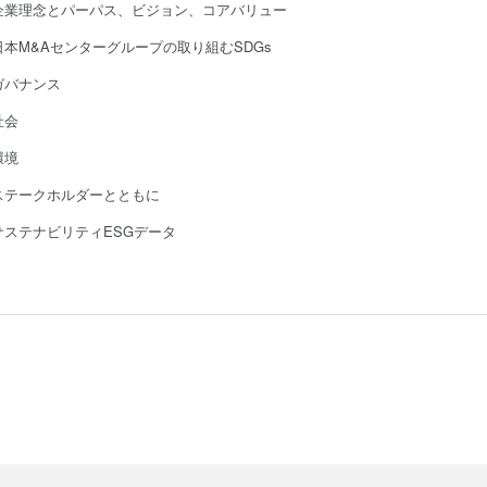
企業理念とパーパス、ビジョン、コアバリュー
日本M&Aセンターグループの取り組むSDGs
ガバナンス
社会
環境
ステークホルダーとともに
サステナビリティESGデータ