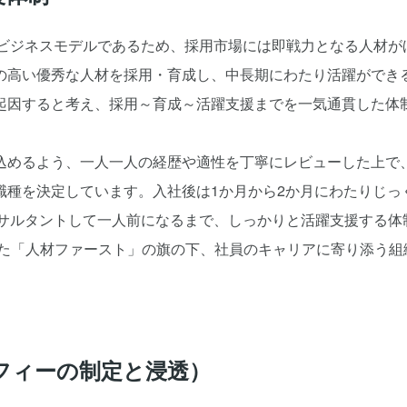
たビジネスモデルであるため、採用市場には即戦力となる人材が
の高い優秀な人材を採用・育成し、中長期にわたり活躍ができ
起因すると考え、採用～育成～活躍支援までを一気通貫した体
込めるよう、一人一人の経歴や適性を丁寧にレビューした上で
職種を決定しています。入社後は1か月から2か月にわたりじっ
ンサルタントして一人前になるまで、しっかりと活躍支援する体
げた「人材ファースト」の旗の下、社員のキャリアに寄り添う組
フィーの制定と浸透）