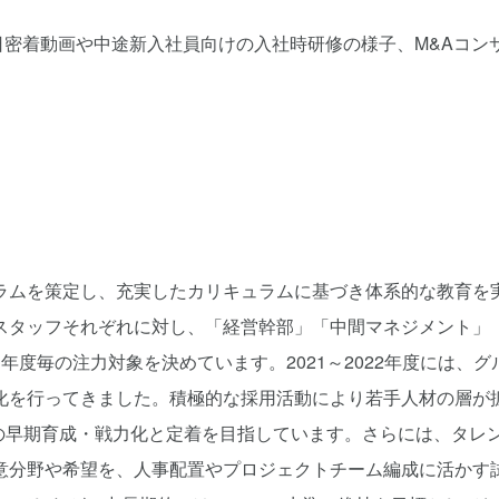
の1日密着動画や中途新入社員向けの入社時研修の様子、M&Aコン
。
ラムを策定し、充実したカリキュラムに基づき体系的な教育を
スタッフそれぞれに対し、「経営幹部」「中間マネジメント」
度毎の注力対象を決めています。2021～2022年度には、グ
化を行ってきました。積極的な採用活動により若手人材の層が
下の早期育成・戦力化と定着を目指しています。さらには、タレ
意分野や希望を、人事配置やプロジェクトチーム編成に活かす