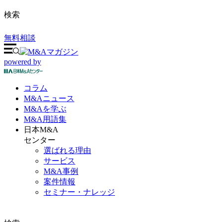
検索
無料相談
powered by
コラム
M&A
ニュース
M&Aを
学ぶ
M&A
用語集
日本M&A
センター
選ばれる理由
サービス
M&A事例
案件情報
セミナー・ナレッジ