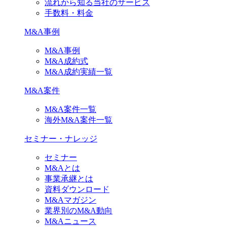
流れから知る当社のサービス
手数料・料金
M&A事例
M&A事例
M&A成約式
M&A成約実績一覧
M&A案件
M&A案件一覧
海外M&A案件一覧
セミナー・ナレッジ
セミナー
M&Aとは
事業承継とは
資料ダウンロード
M&Aマガジン
業界別のM&A動向
M&Aニュース