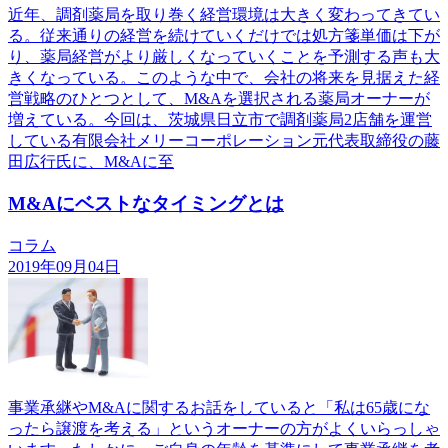
近年、調剤薬局を取り巻く経営環境は大きく変わってきてい
る。従来通りの経営を続けていくだけでは処方箋単価は下が
り、薬局経営がより厳しくなっていくことを予測する声も大
きくなっている。このような中で、会社の将来を見据えた経
営戦略のひとつとして、M&Aを選択される薬局オーナーが
増えている。今回は、茨城県日立市で調剤薬局2店舗を運営
している有限会社メリーコーポレーション元代表取締役の藤
田広行氏に、M&Aに至
M&Aにベストなタイミングとは
コラム
2019年09月04日
事業承継やM&Aに関するお話をしていると「私は65歳にな
ったら譲渡を考える」というオーナーの方がよくいらっしゃ