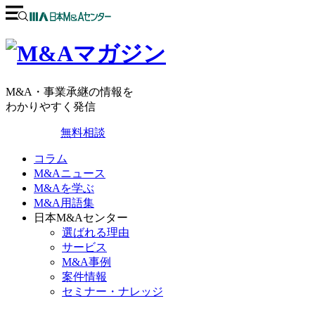
M&A・事業承継の情報を
わかりやすく発信
無料相談
コラム
M&Aニュース
M&Aを学ぶ
M&A用語集
日本M&Aセンター
選ばれる理由
サービス
M&A事例
案件情報
セミナー・ナレッジ