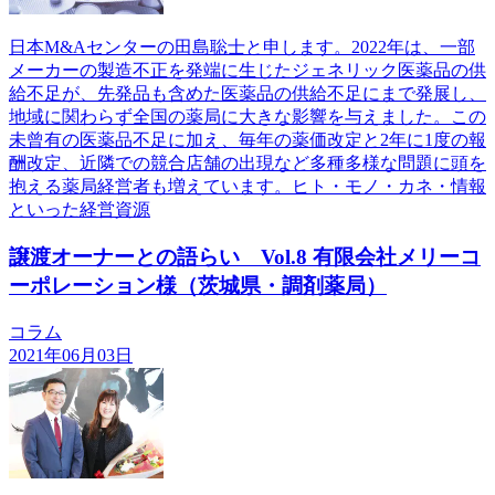
日本M&Aセンターの田島聡士と申します。2022年は、一部
メーカーの製造不正を発端に生じたジェネリック医薬品の供
給不足が、先発品も含めた医薬品の供給不足にまで発展し、
地域に関わらず全国の薬局に大きな影響を与えました。この
未曾有の医薬品不足に加え、毎年の薬価改定と2年に1度の報
酬改定、近隣での競合店舗の出現など多種多様な問題に頭を
抱える薬局経営者も増えています。ヒト・モノ・カネ・情報
といった経営資源
譲渡オーナーとの語らい Vol.8 有限会社メリーコ
ーポレーション様（茨城県・調剤薬局）
コラム
2021年06月03日