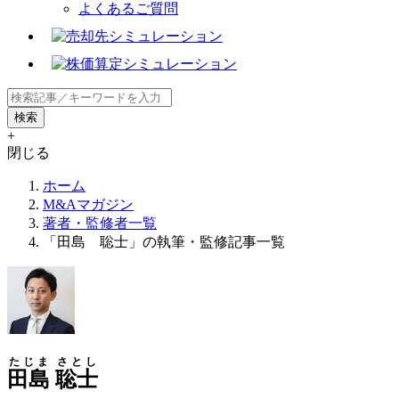
よくあるご質問
+
閉じる
ホーム
M&Aマガジン
著者・監修者一覧
「田島 聡士」の執筆・監修記事一覧
たじま
さとし
田島
聡士