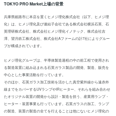
TOKYO PRO Market上場の背景
兵庫県姫路市に本店を置くヒメジ理化株式会社（以下、ヒメジ理
化）は、ヒメジ理化及び連結子会社である株式会社横浜石英、石
英理研株式会社、株式会社ヒメジ理化イノテック、株式会社吉
澤、望月鉄工株式会社、株式会社Aファームの計7社によりグルー
プが構成されています。
ヒメジ理化グループは、半導体製造過程の中の前工程で使用され
る製造装置に組み込まれる石英ガラス製品の開発、製造、販売を
中心とした事業活動を行っています。
そのほか、石英ガラス加工技術を活かした真空紫外線から遠赤外
線までをカバーするUVランプやIRヒーター、それらを組み合わせ
たオリジナル装置の開発から設計・製造を担う、産業用ランプ・
ヒーター・装置事業も行っています。石英ガラスの加工、ランプ
の製造、装置の製造の全てを行えることは他にないヒメジ理化の