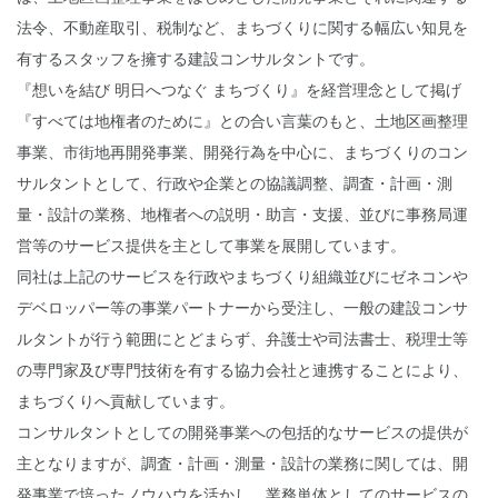
法令、不動産取引、税制など、まちづくりに関する幅広い知見を
有するスタッフを擁する建設コンサルタントです。
『想いを結び 明日へつなぐ まちづくり』を経営理念として掲げ
『すべては地権者のために』との合い言葉のもと、土地区画整理
事業、市街地再開発事業、開発行為を中心に、まちづくりのコン
サルタントとして、行政や企業との協議調整、調査・計画・測
量・設計の業務、地権者への説明・助言・支援、並びに事務局運
営等のサービス提供を主として事業を展開しています。
同社は上記のサービスを行政やまちづくり組織並びにゼネコンや
デベロッパー等の事業パートナーから受注し、一般の建設コンサ
ルタントが行う範囲にとどまらず、弁護士や司法書士、税理士等
の専門家及び専門技術を有する協力会社と連携することにより、
まちづくりへ貢献しています。
コンサルタントとしての開発事業への包括的なサービスの提供が
主となりますが、調査・計画・測量・設計の業務に関しては、開
発事業で培ったノウハウを活かし、業務単体としてのサービスの