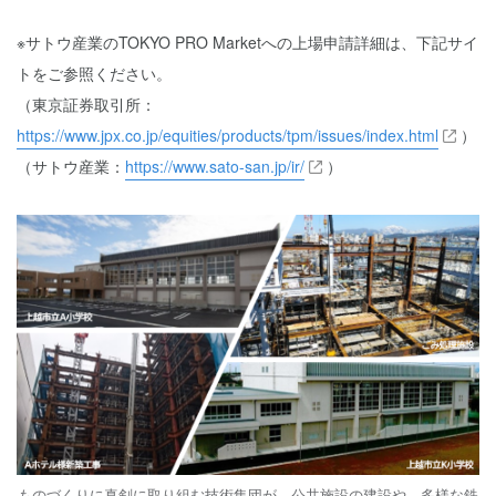
※サトウ産業のTOKYO PRO Marketへの上場申請詳細は、下記サイ
トをご参照ください。
（東京証券取引所：
https://www.jpx.co.jp/equities/products/tpm/issues/index.html
）
（サトウ産業：
https://www.sato-san.jp/ir/
）
ものづくりに真剣に取り組む技術集団が、公共施設の建設や、多様な鉄