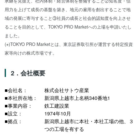
承継を見据え、社内体制・経営体制を整備すること②知名度・信
用力を上げて成長の基盤を築き、地元の雇用を創出することで地
域の発展に寄与すること③社員の成長と社会的認知度を向上させ
ることを目的として、TOKYO PRO Marketへの上場を申請いたし
ました。
(※)TOKYO PRO Marketとは、東京証券取引所が運営する特定投資
家等向けの株式市場です。
2．会社概要
■会社名：
株式会社サトウ産業
■本社所在地：
新潟県上越市上名柄340番地1
■事業内容：
鉄工建設業
■設立：
1974年10月
■拠点：
新潟県上越市に本社・本社工場の他、３
つの工場を有する