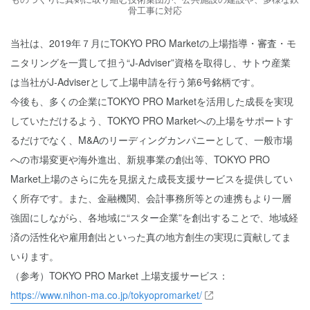
骨工事に対応
当社は、2019年７月にTOKYO PRO Marketの上場指導・審査・モ
ニタリングを一貫して担う“J-Adviser”資格を取得し、サトウ産業
は当社がJ-Adviserとして上場申請を行う第6号銘柄です。
今後も、多くの企業にTOKYO PRO Marketを活用した成長を実現
していただけるよう、TOKYO PRO Marketへの上場をサポートす
るだけでなく、M&Aのリーディングカンパニーとして、一般市場
への市場変更や海外進出、新規事業の創出等、TOKYO PRO
Market上場のさらに先を見据えた成長支援サービスを提供してい
く所存です。また、金融機関、会計事務所等との連携もより一層
強固にしながら、各地域に“スター企業”を創出することで、地域経
済の活性化や雇用創出といった真の地方創生の実現に貢献してま
いります。
（参考）TOKYO PRO Market 上場支援サービス：
https://www.nihon-ma.co.jp/tokyopromarket/