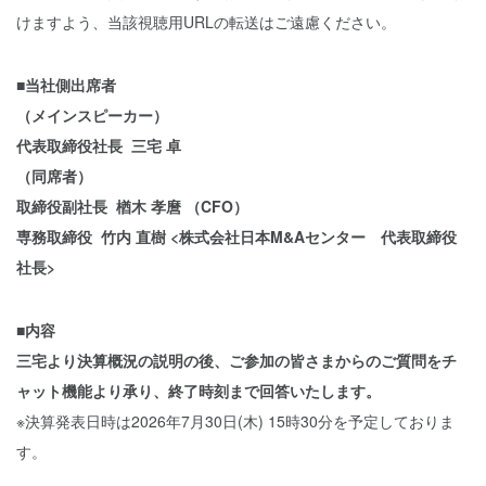
けますよう、当該視聴用URLの転送はご遠慮ください。
■当社側出席者
（メインスピーカー）
代表取締役社長 三宅 卓
（同席者）
取締役副社長 楢木 孝麿 （CFO）
専務取締役 竹内 直樹 <株式会社日本M&Aセンター 代表取締役
社長>
■内容
三宅より決算概況の説明の後、ご参加の皆さまからのご質問をチ
ャット機能より承り、終了時刻まで回答いたします。
※決算発表日時は2026年7月30日(木) 15時30分を予定しておりま
す。