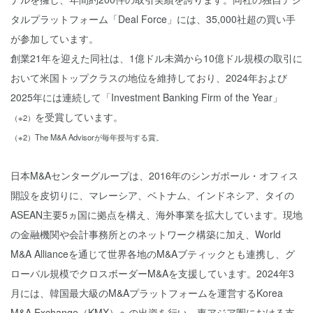
タルプラットフォーム「Deal Force」には、35,000社超の買い手
が参加しています。
創業21年を迎えた同社は、1億ドル未満から10億ドル規模の取引に
おいて米国トップクラスの地位を維持しており、2024年および
2025年には連続して「Investment Banking Firm of the Year」
を受賞しています。
（※2）
（※2）The M&A Advisorが毎年授与する賞。
日本M&Aセンターグループは、2016年のシンガポール・オフィス
開設を皮切りに、マレーシア、ベトナム、インドネシア、タイの
ASEAN主要5ヵ国に拠点を構え、海外事業を拡大しています。現地
の金融機関や会計事務所とのネットワーク構築に加え、World
M&A Allianceを通じて世界各地のM&Aブティックとも連携し、グ
ローバル規模でクロスボーダーM&Aを支援しています。2024年3
月には、韓国最大級のM&Aプラットフォームを運営するKorea
M&A Exchange（KMX）への出資を行い、東アジア圏における支