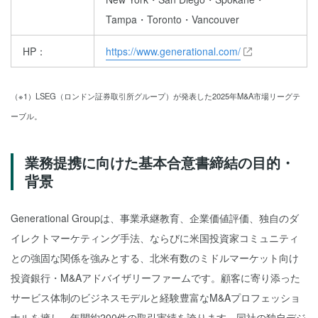
Tampa・Toronto・Vancouver
HP：
https://www.generational.com/
（※1）LSEG（ロンドン証券取引所グループ）が発表した2025年M&A市場リーグテ
ーブル。
業務提携に向けた基本合意書締結の目的・
背景
Generational Groupは、事業承継教育、企業価値評価、独自のダ
イレクトマーケティング手法、ならびに米国投資家コミュニティ
との強固な関係を強みとする、北米有数のミドルマーケット向け
投資銀行・M&Aアドバイザリーファームです。顧客に寄り添った
サービス体制のビジネスモデルと経験豊富なM&Aプロフェッショ
ナルを擁し、年間約200件の取引実績を誇ります。同社の独自デジ