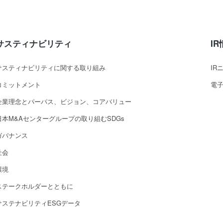
サスティナビリティ
I
サスティナビリティに関する取り組み
IR
コミットメント
電
企業理念とパーパス、ビジョン、コアバリュー
日本M&Aセンターグループの取り組むSDGs
ガバナンス
社会
環境
ステークホルダーとともに
サステナビリティESGデータ