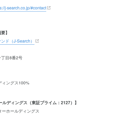
s://j-search.co.jp/#contact
概要】
（J-Search）
丁目8番2号
ィングス100%
ールディングス（東証プライム：2127）】
ターホールディングス