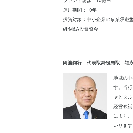
ファンド総額：10億円
運用期間：10年
投資対象：中小企業の事業承継
継/M&A投資資金
阿波銀行 代表取締役頭取 福永 
地域の中
す。当行
ャピタル
経営候補
により、
いります