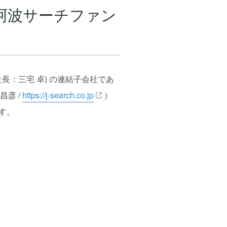
「阿波サーチファン
社長：三宅 卓) の連結子会社であ
昌彦 /
https://j-search.co.jp
）
す。