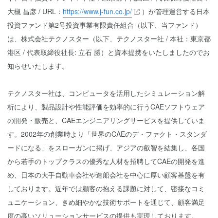
大槻 昌彦 / URL：
https://www.j-fun.co.jp/
）が管理運営する日本
投資ファンド第2号投資事業有限責任組合（以下、当ファンド）
は、株式会社テクノスター（以下、テクノスター社 / 本社：東京都
港区 / 代表取締役社長: 立石 勝）と資本提携をいたしましたのでお
知らせいたします。
テクノスター社は、コンピュータを活用したシミュレーション解
析により、製品設計や性能評価を効率的に行うCAEソフトウェア
の開発・販売と、CAEエンジニアリングサービスを提供していま
す。2002年の創業時より「世界のCAEのデ・ファクト・スタンダ
ードになる」をスローガンに掲げ、アジアの叡智を結集し、各国
から若手のトップクラスの優秀な人材を招聘してCAEの開発を進
め、日本の大手自動車会社や造船会社を中心に厚い顧客基盤を有
しております。近年では顧客の抱える課題に対して、密接なコミ
ュニケーション、きめ細やかな技術サポートを通じて、顧客満足
度の高いソリューションサービスの提供も実現しております。