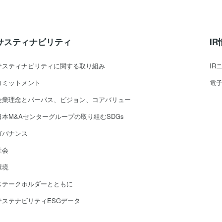
サスティナビリティ
I
サスティナビリティに関する取り組み
IR
コミットメント
電
企業理念とパーパス、ビジョン、コアバリュー
日本M&Aセンターグループの取り組むSDGs
ガバナンス
社会
環境
ステークホルダーとともに
サステナビリティESGデータ