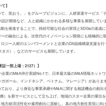
いて】
いて、笑おう。」をグループビジョンに、人材派遣サービス「
ングや設計開発など、人と組織にかかわる多様な事業を展開して
動を推進することで、持続可能な社会の実現とSDGsの達成
ジーの融合による、次世代のイノベーション開発にも積極的に
ロジー人材のエンパワーメントと企業のDX組織構築支援を行う「
ポスタス）」などのサービスも展開しています。
証一部上場：2127）】
小企業のM&A仲介実績No.1で、日本最大級のM&A情報ネット
シンガポール、インドネシア、ベトナム、マレーシア）がありま
ており、より身近な事業承継やM&Aに関する相談機会の創出を
ser業務）を新サービスとして立ち上げ、地域のスター企業の輩
、地方経済活性化や雇用創出に貢献し、真の地方創生実現に向